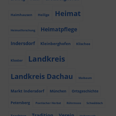
Heimat
Haimhausen
Heilige
Heimatpflege
Heimatforschung
Indersdorf
Kleinberghofen
Klischee
Landkreis
Kloster
Landkreis Dachau
Maibaum
Markt Indersdorf
München
Ortsgeschichte
Petersberg
Poetischer Herbst
Röhrmoos
Schwäbisch
Tradition
Verein
Trachten
Volksmusik