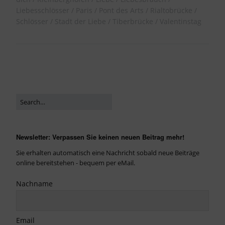
Liebesschlösser
Paris
Pont des Arts
Rialtobrücke
Schlösser
Stadt der Liebe
Tiberbrücke
Valentinstag
Newsletter: Verpassen Sie keinen neuen Beitrag mehr!
Sie erhalten automatisch eine Nachricht sobald neue Beiträge
online bereitstehen - bequem per eMail.
Nachname
Email