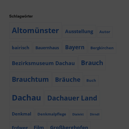
Schlagwörter
Altomünster
Ausstellung
Autor
Bayern
bairisch
Bauernhaus
Bergkirchen
Brauch
Bezirksmuseum Dachau
Brauchtum
Bräuche
Buch
Dachau
Dachauer Land
Denkmal
Denkmalpflege
Dialekt
Dirndl
Film
Großberghofen
Erdweg