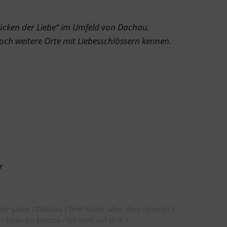
Brücken der Liebe“ im Umfeld von Dachau.
noch weitere Orte mit Liebesschlössern kennen.
r
der Liebe
Dachau
Drei Meter über dem Himmel
Federico Moccia
Ich steh auf dich