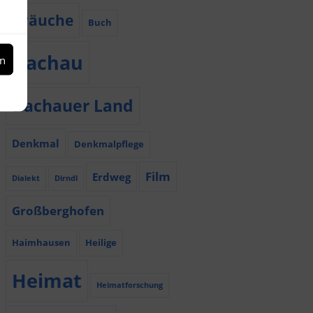
Bräuche
Buch
Dachau
en
Dachauer Land
Denkmal
Denkmalpflege
Film
Erdweg
Dialekt
Dirndl
Großberghofen
Haimhausen
Heilige
Heimat
Heimatforschung