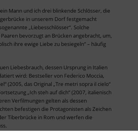
in Mann und ich drei blinkende Schlösser, die
gerbrücke in unserem Dorf festgemacht
 sogenannte „Liebesschlösser“. Solche
 Paaren bevorzugt an Brücken angebracht, um,
lisch ihre ewige Liebe zu besiegeln“ – häufig
uen Liebesbrauch, dessen Ursprung in Italien
atiert wird: Bestseller von Federico Moccia,
 (2005, das Original „Tre metri sopra il cielo“
ortsetzung „Ich steh auf dich“ (2007, italienisch
deren Verfilmungen gelten als dessen
chten befestigen die Protagonisten als Zeichen
 der Tiberbrücke in Rom und werfen die
ss.