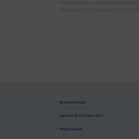
Kleinberghofen
Liebe
Liebesbrauc
Rialtobrücke
Schlösser
Stadt der Li
Datenschutz
Cookie-Richtlinie (EU)
Impressum