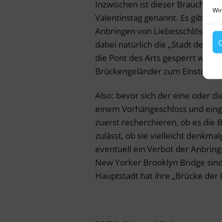
Inzwischen ist dieser Brauch weit
Wir
Valentinstag genannt. Es gibt au
Anbringen von Liebesschlössern a
C
dabei natürlich die „Stadt der Li
die Pont des Arts gesperrt werden
Brückengeländer zum Einsturz b
Also: bevor sich der eine oder di
einem Vorhängeschloss und eing
zuerst recherchieren, ob es die 
zulässt, ob sie vielleicht denkmal
eventuell ein Verbot der Anbring
New Yorker Brooklyn Bridge sind 
Hauptstadt hat ihre „Brücke der 