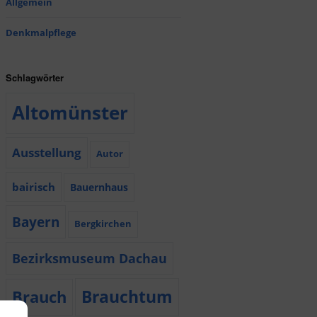
Allgemein
Denkmalpflege
Schlagwörter
Altomünster
Ausstellung
Autor
bairisch
Bauernhaus
Bayern
Bergkirchen
Bezirksmuseum Dachau
Brauchtum
Brauch