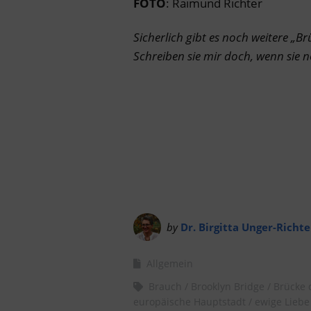
FOTO
: Raimund Richter
Sicherlich gibt es noch weitere „
Schreiben sie mir doch, wenn sie 
by
Dr. Birgitta Unger-Richte
Allgemein
Brauch
Brooklyn Bridge
Brücke 
europäische Hauptstadt
ewige Liebe