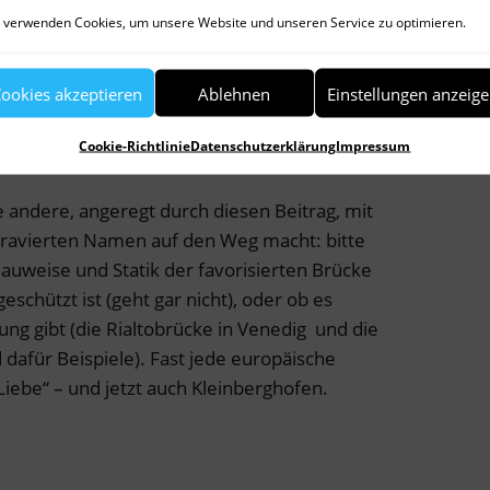
 verbreitet und wird auch als Idee für den
 verwenden Cookies, um unsere Website und unseren Service zu optimieren.
ch Webseiten, die die besten Orte für das
uflisten. Weit oben auf der Hitliste steht
ookies akzeptieren
Ablehnen
Einstellungen anzeig
ebe“ – Paris. Dort musste sogar schon einmal
, weil die vielen Schlösser ein
Cookie-Richtlinie
Datenschutzerklärung
Impressum
rachten.
e andere, angeregt durch diesen Beitrag, mit
ravierten Namen auf den Weg macht: bitte
Bauweise und Statik der favorisierten Brücke
geschützt ist (geht gar nicht), oder ob es
ung gibt (die Rialtobrücke in Venedig und die
dafür Beispiele). Fast jede europäische
Liebe“ – und jetzt auch Kleinberghofen.