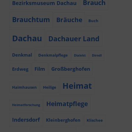
Brauch
Bezirksmuseum Dachau
Brauchtum
Bräuche
Buch
Dachau
Dachauer Land
Denkmal
Denkmalpflege
Dialekt
Dirndl
Film
Großberghofen
Erdweg
Heimat
Haimhausen
Heilige
Heimatpflege
Heimatforschung
Indersdorf
Kleinberghofen
Klischee