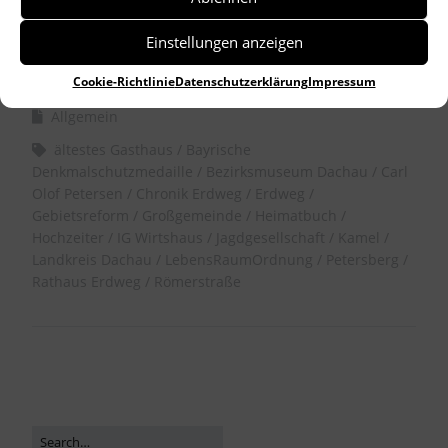
Einstellungen anzeigen
by
Dr. Birgitta Unger-Richter
Cookie-Richtlinie
Datenschutzerklärung
Impressum
Allgemein
ältestes Gasthaus
Bayrische
Denkmalschutzmedaille
Bezirksmuseum Dachau
Carl
Olof Petersen
Chronik Erdweg
Erdweg
Gebietsreform
Großgemeinde
Heimatbuch
Hochzeiter
IG Wirtshaus
Jagdgesellschaft
Kamel
Landkreis Dachau
LebensRaumOrdnung
Petersberg
Rathaus Erdweg
Römerstraße