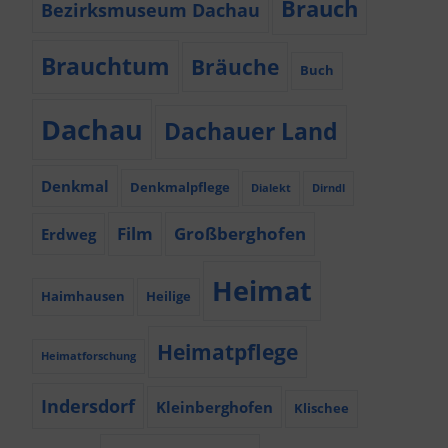
Brauch
Bezirksmuseum Dachau
Brauchtum
Bräuche
Buch
Dachau
Dachauer Land
Denkmal
Denkmalpflege
Dialekt
Dirndl
Film
Großberghofen
Erdweg
Heimat
Haimhausen
Heilige
Heimatpflege
Heimatforschung
Indersdorf
Kleinberghofen
Klischee