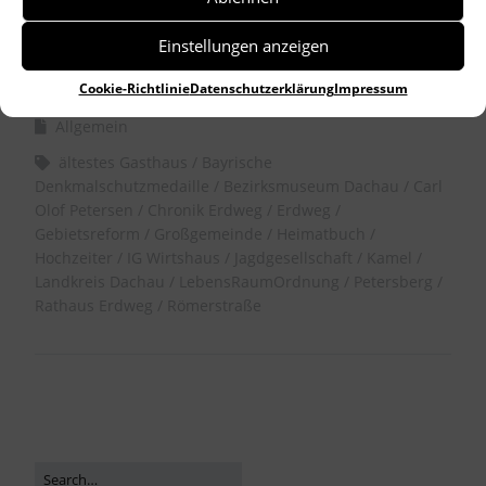
Einstellungen anzeigen
by
Dr. Birgitta Unger-Richter
Cookie-Richtlinie
Datenschutzerklärung
Impressum
Allgemein
ältestes Gasthaus
Bayrische
Denkmalschutzmedaille
Bezirksmuseum Dachau
Carl
Olof Petersen
Chronik Erdweg
Erdweg
Gebietsreform
Großgemeinde
Heimatbuch
Hochzeiter
IG Wirtshaus
Jagdgesellschaft
Kamel
Landkreis Dachau
LebensRaumOrdnung
Petersberg
Rathaus Erdweg
Römerstraße