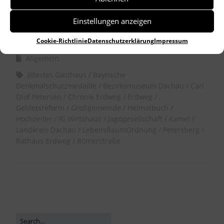
Einstellungen anzeigen
by
Dr. Birgitta Unger-Richter
Cookie-Richtlinie
Datenschutzerklärung
Impressum
Allgemein
ältestes Gasthaus
Bayrische
Denkmalschutzmedaille
Bezirksmuseum Dachau
Carl
Olof Petersen
Chronik Erdweg
Erdweg
Gebietsreform
Großgemeinde
Heimatbuch
Hochzeiter
IG Wirtshaus
Jagdgesellschaft
Kamel
Landkreis Dachau
LebensRaumOrdnung
Petersberg
Rathaus Erdweg
Römerstraße