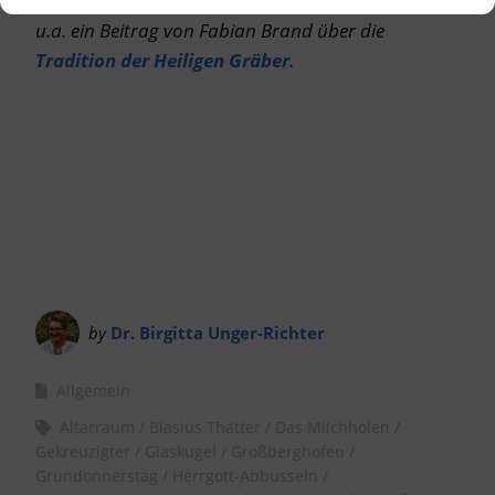
veröffentlicht. Hintergrundinformationen bietet
u.a. ein Beitrag von Fabian Brand über die
Tradition der Heiligen Gräber
.
by
Dr. Birgitta Unger-Richter
Allgemein
Altarraum
Blasius Thätter
Das Milchholen
Gekreuzigter
Glaskugel
Großberghofen
Gründonnerstag
Herrgott-Abbusseln