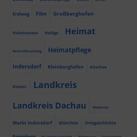
Film
Großberghofen
Erdweg
Heimat
Haimhausen
Heilige
Heimatpflege
Heimatforschung
Indersdorf
Kleinberghofen
Klischee
Landkreis
Kloster
Landkreis Dachau
Maibaum
Markt Indersdorf
München
Ortsgeschichte
Petersberg