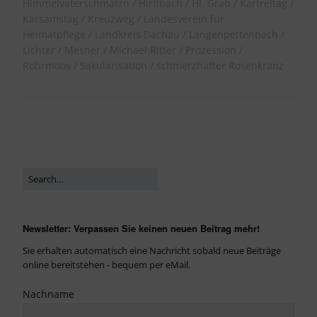
Himmelvaterschmatzn
Hirtlbach
Hl. Grab
Karfreitag
Karsamstag
Kreuzweg
Landesverein für
Heimatpflege
Landkreis Dachau
Langenpettenbach
Lichter
Mesner
Michael Ritter
Prozession
Röhrmoos
Säkularisation
schmerzhafter Rosenkranz
Newsletter: Verpassen Sie keinen neuen Beitrag mehr!
Sie erhalten automatisch eine Nachricht sobald neue Beiträge
online bereitstehen - bequem per eMail.
Nachname