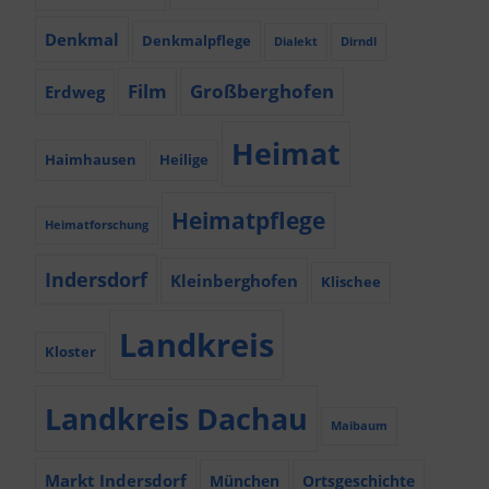
Denkmal
Denkmalpflege
Dialekt
Dirndl
Film
Großberghofen
Erdweg
Heimat
Haimhausen
Heilige
Heimatpflege
Heimatforschung
Indersdorf
Kleinberghofen
Klischee
Landkreis
Kloster
Landkreis Dachau
Maibaum
Markt Indersdorf
München
Ortsgeschichte