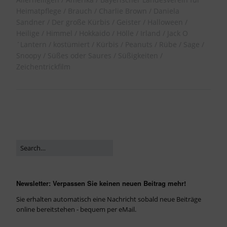
Heimatpflege
Brauch
Charlie Brown
Daniela
Sandner
Der große Kürbis
Geister
Halloween
Heilige
Himmel
Hokkaido
Hölle
Irland
Jack O
´Lantern
kostümiert
Kürbis
Peanuts
Rübe
Sage
Snoopy
Süßes oder Saures
Süßigkeiten
Zeichentrickfilm
Newsletter: Verpassen Sie keinen neuen Beitrag mehr!
Sie erhalten automatisch eine Nachricht sobald neue Beiträge
online bereitstehen - bequem per eMail.