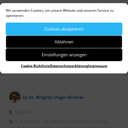
Heimatpflege schreibt sehr unterhaltsam über Pro
Wir verwenden Cookies, um unsere Website und unseren Service zu
und Contra zum
neuen Brauch
„Halloween“.
optimieren.
Cookies akzeptieren
Ablehnen
Einstellungen anzeigen
Cookie-Richtlinie
Datenschutzerklärung
Impressum
by
Dr. Birgitta Unger-Richter
Allgemein
1. November
30. Oktober
All Hallows Evening
Allerheiligen
Amerika
Bayerischer Landesverein für