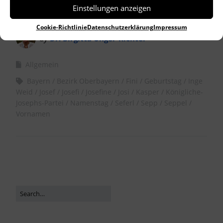
Einstellungen anzeigen
Cookie-Richtlinie
Datenschutzerklärung
Impressum
by
Dr. Birgitta Unger-Richter
Allgemein
Bayern
Bezirk Oberbayern
Fini
Geburtstag
Inge
Weid
Josef
Josefi
Josefine
Josi
Kasper
Königliche-
Josephs-Partei
Namenstag
Seferl
Sepp
Seppel
Vornamen