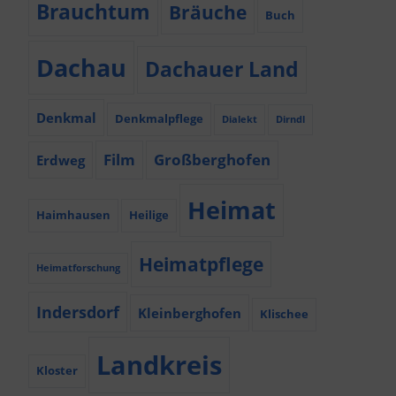
Brauchtum
Bräuche
Buch
Dachau
Dachauer Land
Denkmal
Denkmalpflege
Dialekt
Dirndl
Film
Großberghofen
Erdweg
Heimat
Haimhausen
Heilige
Heimatpflege
Heimatforschung
Indersdorf
Kleinberghofen
Klischee
Landkreis
Kloster