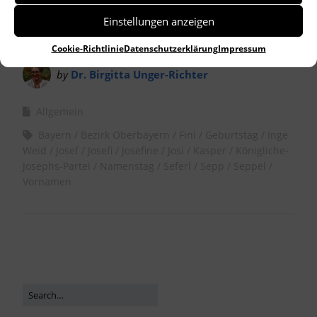
Einstellungen anzeigen
Cookie-Richtlinie
Datenschutzerklärung
Impressum
by
Dr. Birgitta Unger-Richter
Allgemein
Bayern
Bezirk Oberbayern
Fini
Geburtstag
Inge
Weid
Josef
Josefi
Josefine
Josi
Kasper
Königliche-
Josephs-Partei
Namenstag
Seferl
Sepp
Seppel
Vornamen