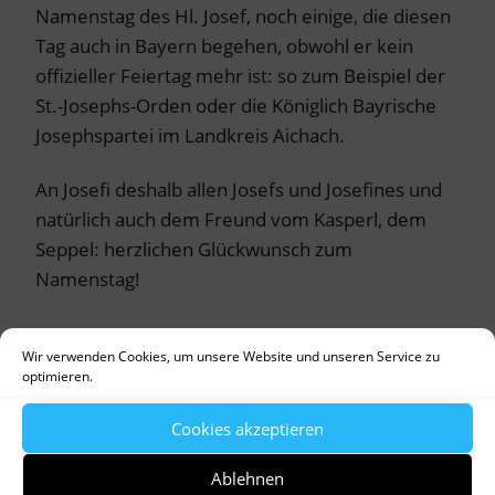
Namenstag des Hl. Josef, noch einige, die diesen
Tag auch in Bayern begehen, obwohl er kein
offizieller Feiertag mehr ist: so zum Beispiel der
St.-Josephs-Orden oder die Königlich Bayrische
Josephspartei im Landkreis Aichach.
An Josefi deshalb allen Josefs und Josefines und
natürlich auch dem Freund vom Kasperl, dem
Seppel: herzlichen Glückwunsch zum
Namenstag!
Wir verwenden Cookies, um unsere Website und unseren Service zu
optimieren.
Für das FOTO wurde nochmals das
Kasperltheater und die Handpuppen vom
Cookies akzeptieren
hauseigenen Speicher geholt.
Ablehnen