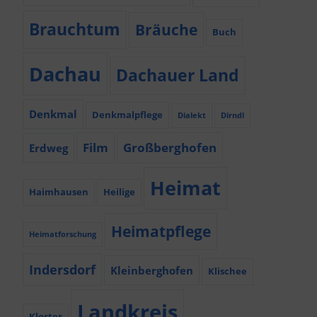
Brauchtum
Bräuche
Buch
Dachau
Dachauer Land
Denkmal
Denkmalpflege
Dialekt
Dirndl
Film
Großberghofen
Erdweg
Heimat
Haimhausen
Heilige
Heimatpflege
Heimatforschung
Indersdorf
Kleinberghofen
Klischee
Landkreis
Kloster