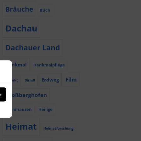
Bräuche
Buch
Dachau
Dachauer Land
Denkmal
Denkmalpflege
Film
Erdweg
Dialekt
Dirndl
en
Großberghofen
Haimhausen
Heilige
Heimat
Heimatforschung