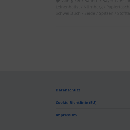
Allergiker
Bauern
Bayern
Bsch
Leinenbatist
Nürnberg
Papiertasc
Schweißtuch
Seide
Spitzen
Stofft
Datenschutz
Cookie-Richtlinie (EU)
Impressum