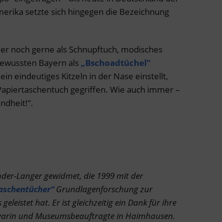
merika setzte sich hingegen die Bezeichnung
er noch gerne als Schnupftuch, modisches
sbewussten Bayern als
„Bschoadtüchel“
in eindeutiges Kitzeln in der Nase einstellt,
apiertaschentuch gegriffen. Wie auch immer –
ndheit!“.
onder-Langer gewidmet, die 1999 mit der
aschentücher“
Grundlagenforschung zur
eleistet hat. Er ist gleichzeitig ein Dank für ihre
hivarin und Museumsbeauftragte in Haimhausen.