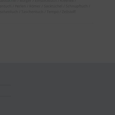
oadtüchel
Bürger
Einstecktuch
Kleenex
hentuch
Perlen
Römer
Sacktüchel
Schnupftuch
aschentuch
Taschentuch
Tempo
Zellstoff