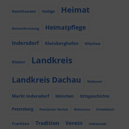
Heimat
Haimhausen
Heilige
Heimatpflege
Heimatforschung
Indersdorf
Kleinberghofen
Klischee
Landkreis
Kloster
Landkreis Dachau
Maibaum
Markt Indersdorf
München
Ortsgeschichte
Petersberg
Poetischer Herbst
Röhrmoos
Schwäbisch
Tradition
Verein
Trachten
Volksmusik