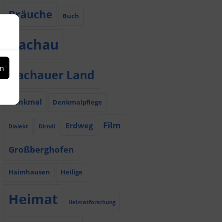
Bräuche
Buch
Dachau
en
Dachauer Land
Denkmal
Denkmalpflege
Film
Erdweg
Dialekt
Dirndl
Großberghofen
Haimhausen
Heilige
Heimat
Heimatforschung