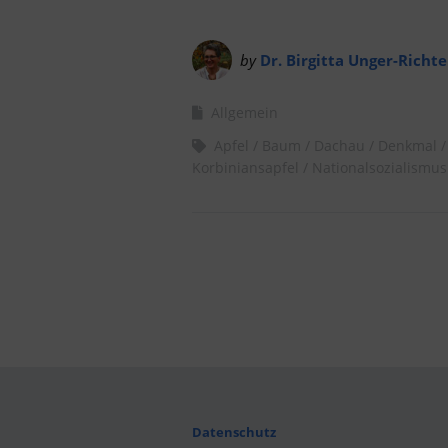
by
Dr. Birgitta Unger-Richte
Allgemein
Apfel
Baum
Dachau
Denkmal
Korbiniansapfel
Nationalsozialismus
Datenschutz