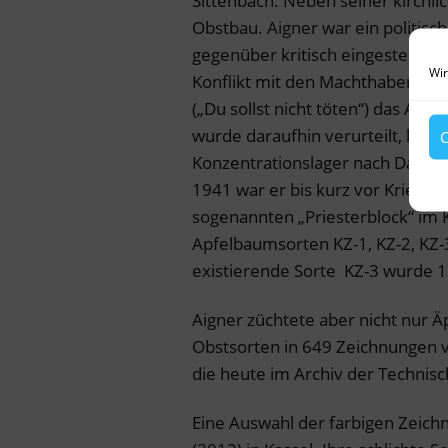
Sittenbach. Neben seiner kirchli
Obstbau. Aigner war ein politis
gegenüber kritisch eingestellt
Wir
Konflikt mit den Machthabern, al
(„Du sollst nicht töten“) das Atten
wurde daraufhin verurteilt, kam 
C
Konzentrationslager nach Dacha
1941 war er bis kurz vor Kriegs
sogenannten „Priesterblock“ im K
Apfelbaumsorten KZ-1, KZ-2, KZ-
existierende Sorte KZ-3 wurde 198
Aigner züchtete aber nicht nur Ä
Obstsorten in 649 Zeichnungen 
die heute im Archiv der Techni
Eine Auswahl der farbigen Zeic