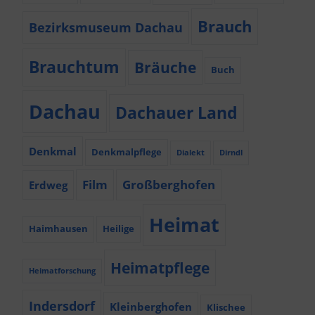
Brauch
Bezirksmuseum Dachau
Brauchtum
Bräuche
Buch
Dachau
Dachauer Land
Denkmal
Denkmalpflege
Dialekt
Dirndl
Film
Großberghofen
Erdweg
Heimat
Haimhausen
Heilige
Heimatpflege
Heimatforschung
Indersdorf
Kleinberghofen
Klischee