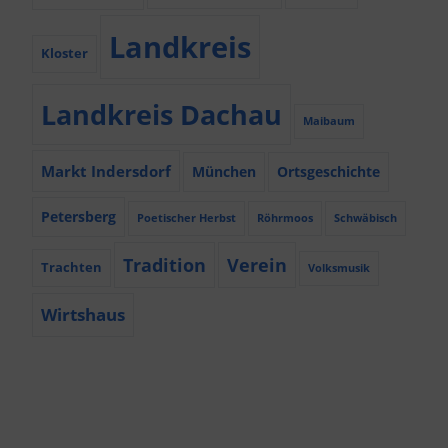
Landkreis
Kloster
Landkreis Dachau
Maibaum
Markt Indersdorf
München
Ortsgeschichte
Petersberg
Poetischer Herbst
Röhrmoos
Schwäbisch
Tradition
Verein
Trachten
Volksmusik
Wirtshaus