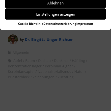
Ablehnen
Einstellungen anzeigen
Cookie-Richtlinie
Datenschutzerklärung
Impressum
by
Dr. Birgitta Unger-Richter
Allgemein
Apfel
Baum
Dachau
Denkmal
Häftling
Konzentrationslager
Korbinian Aigner
Korbiniansapfel
Nationalsozialismus
Natur
Priesterblock
Zeichnungen
Züchtung