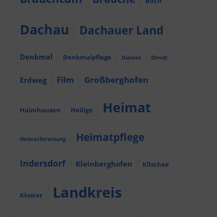
Buch
Dachau
Dachauer Land
Denkmal
Denkmalpflege
Dialekt
Dirndl
Film
Großberghofen
Erdweg
Heimat
Haimhausen
Heilige
Heimatpflege
Heimatforschung
Indersdorf
Kleinberghofen
Klischee
Landkreis
Kloster