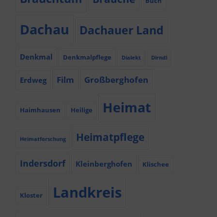
Buch
Dachau
Dachauer Land
Denkmal
Denkmalpflege
Dialekt
Dirndl
Film
Großberghofen
Erdweg
Heimat
Haimhausen
Heilige
Heimatpflege
Heimatforschung
Indersdorf
Kleinberghofen
Klischee
Landkreis
Kloster