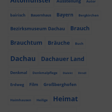
Altomünster
Ausstellung
Autor
Bayern
bairisch
Bauernhaus
Bergkirchen
Brauch
Bezirksmuseum Dachau
Brauchtum
Bräuche
Buch
Dachau
Dachauer Land
Denkmal
Denkmalpflege
Dialekt
Dirndl
Film
Großberghofen
Erdweg
Heimat
Haimhausen
Heilige