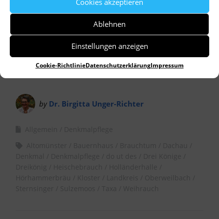
Cookies akzeptieren
Der Stern der Kleinberghofener Sternsinger
Ablehnen
durfte aufs FOTO.
Einstellungen anzeigen
Cookie-Richtlinie
Datenschutzerklärung
Impressum
by
Dr. Birgitta Unger-Richter
Allgemein
Denkmalpflege
Altomünster
Bauernhaus
Brauchtum
Dachau
Denkmal
Denkmalpflege
do ut des
Drei Könige
Dreikönig
Heischebrauch
Holländerhalle
Hörhammerbräu
Kloster
Landkreis
Oberweilbach
Sternsinger
Sulzemoos
Taxa
Weihrauch