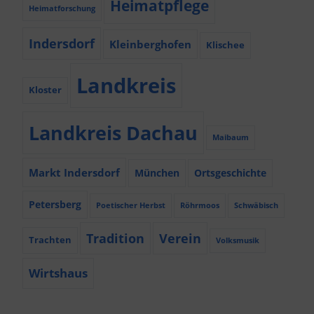
Heimatpflege
Heimatforschung
Indersdorf
Kleinberghofen
Klischee
Landkreis
Kloster
Landkreis Dachau
Maibaum
Markt Indersdorf
München
Ortsgeschichte
Petersberg
Poetischer Herbst
Röhrmoos
Schwäbisch
Tradition
Verein
Trachten
Volksmusik
Wirtshaus