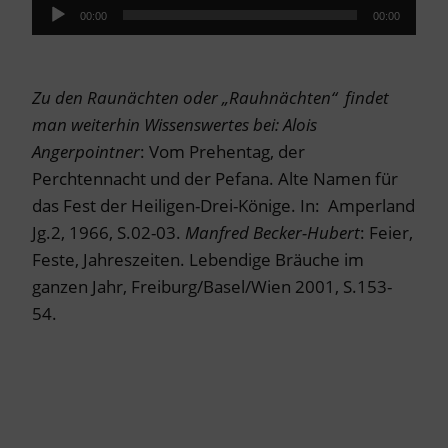
Audio-
00:00
00:00
Player
Zu den Raunächten oder „Rauhnächten“ findet
man weiterhin Wissenswertes bei:
Alois
Angerpointner
: Vom Prehentag, der
Perchtennacht und der Pefana. Alte Namen für
das Fest der Heiligen-Drei-Könige. In: Amperland
Jg.2, 1966, S.02-03.
Manfred Becker-Hubert
: Feier,
Feste, Jahreszeiten. Lebendige Bräuche im
ganzen Jahr, Freiburg/Basel/Wien 2001, S.153-
54.