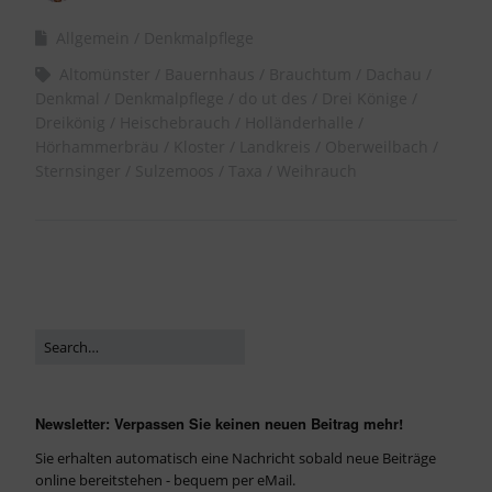
Allgemein
Denkmalpflege
Altomünster
Bauernhaus
Brauchtum
Dachau
Denkmal
Denkmalpflege
do ut des
Drei Könige
Dreikönig
Heischebrauch
Holländerhalle
Hörhammerbräu
Kloster
Landkreis
Oberweilbach
Sternsinger
Sulzemoos
Taxa
Weihrauch
Newsletter: Verpassen Sie keinen neuen Beitrag mehr!
Sie erhalten automatisch eine Nachricht sobald neue Beiträge
online bereitstehen - bequem per eMail.