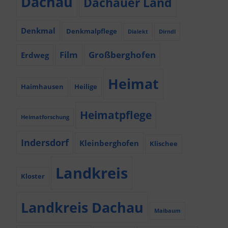
Dachau
Dachauer Land
Denkmal
Denkmalpflege
Dialekt
Dirndl
Film
Großberghofen
Erdweg
Heimat
Haimhausen
Heilige
Heimatpflege
Heimatforschung
Indersdorf
Kleinberghofen
Klischee
Landkreis
Kloster
Landkreis Dachau
Maibaum