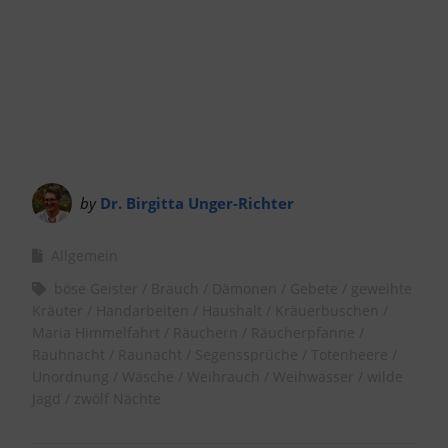
by
Dr. Birgitta Unger-Richter
Allgemein
böse Geister
Brauch
Dämonen
Gebete
geweihte
Kräuter
Handarbeiten
Haushalt
Kräuerbuschen
Maria Himmelfahrt
Räuchern
Räucherpfanne
Rauhnacht
Raunacht
Segenssprüche
Totenheere
Unordnung
Wäsche
Weihrauch
Weihwasser
wilde
Jagd
zwölf Nächte