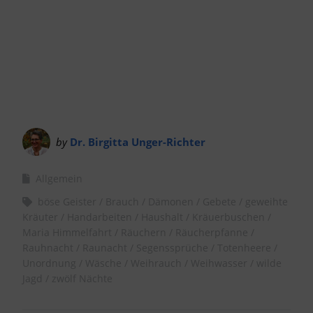
by
Dr. Birgitta Unger-Richter
Allgemein
böse Geister
Brauch
Dämonen
Gebete
geweihte
Kräuter
Handarbeiten
Haushalt
Kräuerbuschen
Maria Himmelfahrt
Räuchern
Räucherpfanne
Rauhnacht
Raunacht
Segenssprüche
Totenheere
Unordnung
Wäsche
Weihrauch
Weihwasser
wilde
Jagd
zwölf Nächte