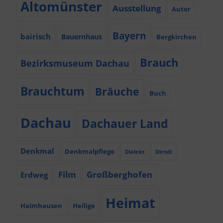
Altomünster
Ausstellung
Autor
Bayern
bairisch
Bauernhaus
Bergkirchen
Brauch
Bezirksmuseum Dachau
Brauchtum
Bräuche
Buch
Dachau
Dachauer Land
Denkmal
Denkmalpflege
Dialekt
Dirndl
Film
Großberghofen
Erdweg
Heimat
Haimhausen
Heilige