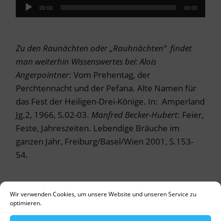
Audio-
00:00
00:00
Player
Zu den Raunächten oder „Rauhnächten“ findet
man weiterhin Wissenswertes bei:
Alois
Angerpointner
: Vom Prehentag, der
Perchtennacht und der Pefana. Alte Namen für
das Fest der Heiligen-Drei-Könige. In: Amperland
Jg.2, 1966, S.02-03.
Manfred Becker-Hubert
: Feier,
Feste, Jahreszeiten. Lebendige Bräuche im
ganzen Jahr, Freiburg/Basel/Wien 2001, S.153-
54.
Wir verwenden Cookies, um unsere Website und unseren Service zu
optimieren.