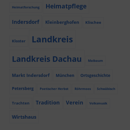
Heimatpflege
Heimatforschung
Indersdorf
Kleinberghofen
Klischee
Landkreis
Kloster
Landkreis Dachau
Maibaum
Markt Indersdorf
München
Ortsgeschichte
Petersberg
Poetischer Herbst
Röhrmoos
Schwäbisch
Tradition
Verein
Trachten
Volksmusik
Wirtshaus