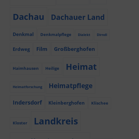
Dachau
Dachauer Land
Denkmal
Denkmalpflege
Dialekt
Dirndl
Film
Großberghofen
Erdweg
Heimat
Haimhausen
Heilige
Heimatpflege
Heimatforschung
Indersdorf
Kleinberghofen
Klischee
Landkreis
Kloster