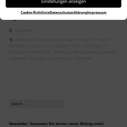
Einstellungen anzeigen
Cookie-Richtlinie
Datenschutzerklärung
Impressum
by
Dr. Birgitta Unger-Richter
Allgemein
Aprilscherz
Bäcker
Backwaren
Brez´n
Buch
Buchladen
Corona
Croissant
Dorf
Dorfladen
Einkauf
Home Office
Krise
Landkreis Dachau
lokaler
Anbieter
Metzger
Schreibtisch
Semmel
Newsletter: Verpassen Sie keinen neuen Beitrag mehr!