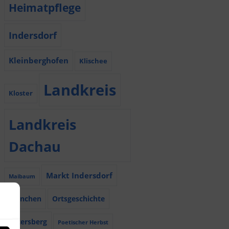
Heimatpflege
Indersdorf
Kleinberghofen
Klischee
Landkreis
Kloster
Landkreis
Dachau
Markt Indersdorf
Maibaum
München
Ortsgeschichte
Petersberg
Poetischer Herbst