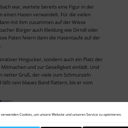
lbach war, wartete bereits eine Figur in der
in einen Hasen verwandelt. Für die vielen
h dann mit ihm zusammen auf der Wiese
bacher Bürger auch Kleidung wie Dirndl oder
se Paten feiern dann die Hasentaufe auf der
.
korativer Hingucker, sondern auch ein Platz der
Mitmachen und zur Geselligkeit einlädt. Und
ein netter Gruß, der viele zum Schmunzeln
d läßt sein blaues Band flattern, bis er vom
 verwenden Cookies, um unsere Website und unseren Service zu optimieren.