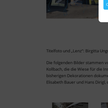
C
Titelfoto und „Lenz“: Birgitta Ung
Die folgenden Bilder stammen vo
Kollbach, die die Wiese für die In
bisherigen Dekorationen dokument
Elisabeth Bauer und Hans Dirigl, 