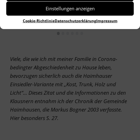
Einstellungen anzeigen
Cookie-Richtlinie
Datenschutzerklärung
Impressum
•
•
•
•
•
•
Viele, die wie ich mit meiner Familie in Corona-
bedingter Abgeschiedenheit zu Hause leben,
bevorzugen sicherlich auch die Haimhauser
Einsiedler-Variante mit „Kost, Trunk, Holz und
Licht“… Dieses Zitat und die Informationen zu den
Klausnern entnahm ich der Chronik der Gemeinde
Haimhausen, die Markus Bogner 2003 verfasste.
Hier besonders S. 27.