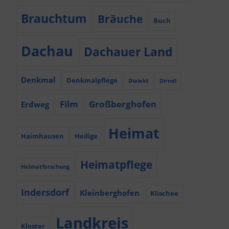
Brauchtum
Bräuche
Buch
Dachau
Dachauer Land
Denkmal
Denkmalpflege
Dialekt
Dirndl
Film
Großberghofen
Erdweg
Heimat
Haimhausen
Heilige
Heimatpflege
Heimatforschung
Indersdorf
Kleinberghofen
Klischee
Landkreis
Kloster