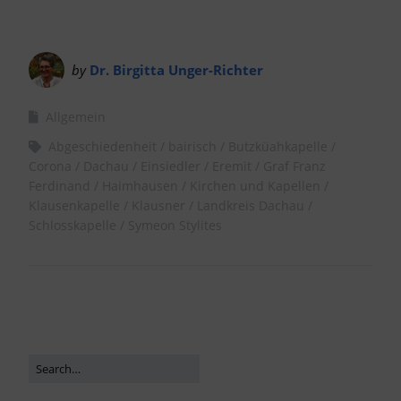
by
Dr. Birgitta Unger-Richter
Allgemein
Abgeschiedenheit
bairisch
Butzküahkapelle
Corona
Dachau
Einsiedler
Eremit
Graf Franz
Ferdinand
Haimhausen
Kirchen und Kapellen
Klausenkapelle
Klausner
Landkreis Dachau
Schlosskapelle
Symeon Stylites