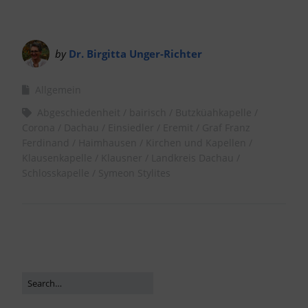
by
Dr. Birgitta Unger-Richter
Allgemein
Abgeschiedenheit
bairisch
Butzküahkapelle
Corona
Dachau
Einsiedler
Eremit
Graf Franz
Ferdinand
Haimhausen
Kirchen und Kapellen
Klausenkapelle
Klausner
Landkreis Dachau
Schlosskapelle
Symeon Stylites