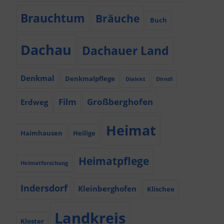
Brauchtum
Bräuche
Buch
Dachau
Dachauer Land
Denkmal
Denkmalpflege
Dialekt
Dirndl
Film
Großberghofen
Erdweg
Heimat
Haimhausen
Heilige
Heimatpflege
Heimatforschung
Indersdorf
Kleinberghofen
Klischee
Landkreis
Kloster