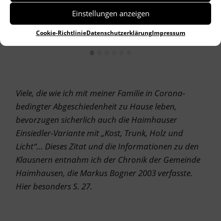
Einstellungen anzeigen
Cookie-Richtlinie
Datenschutzerklärung
Impressum
•
•
•
•
•
•
Viele, die wie ich mit meiner Familie in Corona-
bedingter Abgeschiedenheit zu Hause leben,
bevorzugen sicherlich auch die Haimhauser
Einsiedler-Variante mit „Kost, Trunk, Holz und
Licht“… Dieses Zitat und die Informationen zu den
Klausnern entnahm ich der Chronik der Gemeinde
Haimhausen, die Markus Bogner 2003 verfasste.
Hier besonders S. 27.