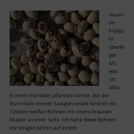
Heuer
im
Frühja
hr
überle
gte
ich,
was
ich
alles
in mein Hochbeet pflanzen könnte. Bei der
Durchsicht meiner Saatgutvorräte fand ich ein
Tütchen weißer Bohnen mit einem braunen
Muster an einer Seite. Ich hatte diese Bohnen
vor einigen Jahren auf einem