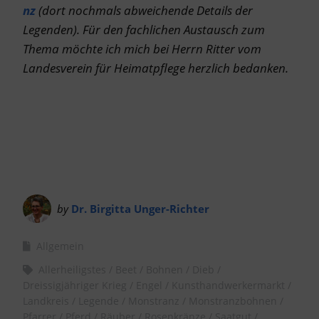
nz
(dort nochmals abweichende Details der
Legenden). Für den fachlichen Austausch zum
Thema möchte ich mich bei Herrn Ritter vom
Landesverein für Heimatpflege herzlich bedanken.
by
Dr. Birgitta Unger-Richter
Allgemein
Allerheiligstes
Beet
Bohnen
Dieb
Dreissigjähriger Krieg
Engel
Kunsthandwerkermarkt
Landkreis
Legende
Monstranz
Monstranzbohnen
Pfarrer
Pferd
Räuber
Rosenkränze
Saatgut