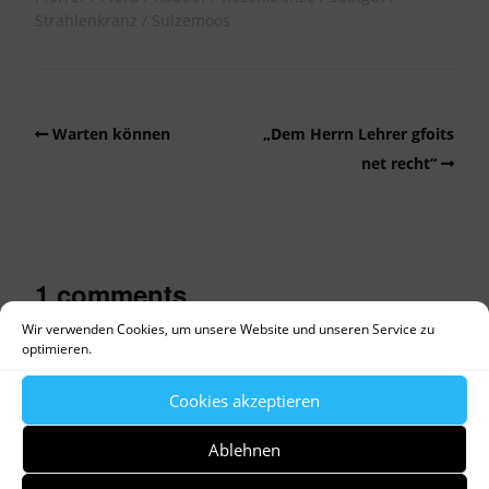
Strahlenkranz
Sulzemoos
Warten können
„Dem Herrn Lehrer gfoits
net recht“
1 comments
Wir verwenden Cookies, um unsere Website und unseren Service zu
optimieren.
23. Oktober 2020 um 15:47
Gabriele Donder-Langer
says:
Cookies akzeptieren
RegioWiki Niederbayern hat zur Monstranzbohne noch
Ablehnen
eine, wohl regionale Besonderheit zu berichten:
„Landwirte vergraben vereinzelt solche