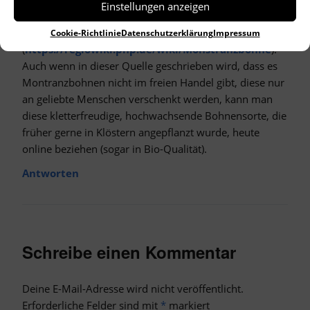
Einstellungen anzeigen
Monstranzbohnen zur Saatzeit auf dem Acker, damit
die Ernte sicher und reich ausfällt“
Cookie-Richtlinie
Datenschutzerklärung
Impressum
(
https://regiowiki.pnp.de/wiki/Monstranzbohne
).
Auch wenn in dieser Quelle geschrieben wird, dass es
Montranzbohnen nicht im freien Handel gibt, diese nur
an geliebte Menschen verschenkt werden, kann man
diese kletterfreudige, hochwachsende Bohnensorte, die
früher gerne in Klöstern angepflanzt wurde, heute
online beziehen (sogar in Bio-Qualität).
Antworten
Schreibe einen Kommentar
Deine E-Mail-Adresse wird nicht veröffentlicht.
Erforderliche Felder sind mit
*
markiert