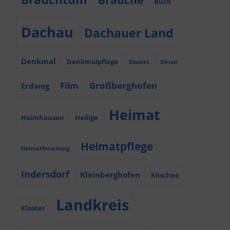
Bräuche
Buch
Dachau
Dachauer Land
Denkmal
Denkmalpflege
Dialekt
Dirndl
Film
Großberghofen
Erdweg
Heimat
Haimhausen
Heilige
Heimatpflege
Heimatforschung
Indersdorf
Kleinberghofen
Klischee
Landkreis
Kloster