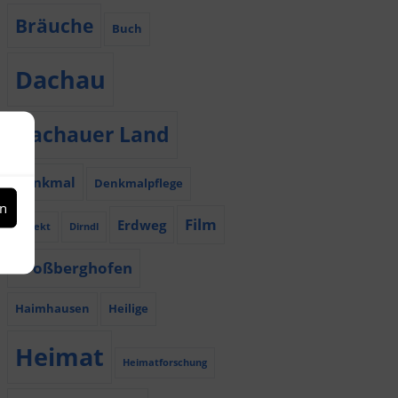
Bräuche
Buch
Dachau
Dachauer Land
Denkmal
Denkmalpflege
en
Film
Erdweg
Dialekt
Dirndl
Großberghofen
Haimhausen
Heilige
Heimat
Heimatforschung