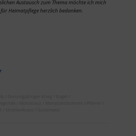
achlichen Austausch zum Thema möchte ich mich
 für Heimatpflege herzlich bedanken.
r
eb
Dreissigjähriger Krieg
Engel
Legende
Monstranz
Monstranzbohnen
Pfarrer
t
Strahlenkranz
Sulzemoos