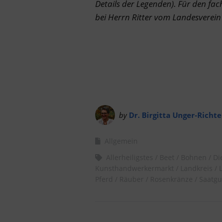
Details der Legenden). Für den f
bei Herrn Ritter vom
Landesverein
by
Dr. Birgitta Unger-Richte
Allgemein
Allerheiligstes
Beet
Bohnen
Di
Kunsthandwerkermarkt
Landkreis
Pferd
Räuber
Rosenkränze
Saatgu