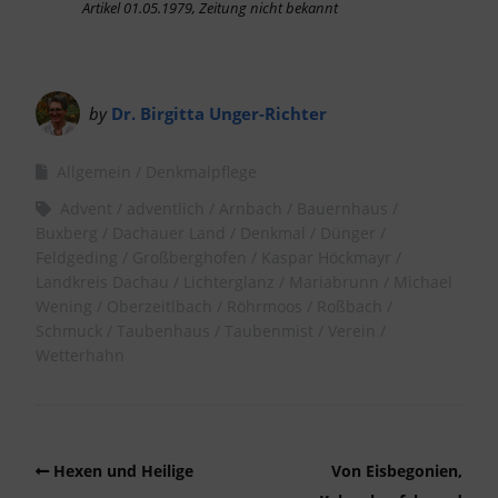
Artikel 01.05.1979, Zeitung nicht bekannt
by
Dr. Birgitta Unger-Richter
Allgemein
Denkmalpflege
Advent
adventlich
Arnbach
Bauernhaus
Buxberg
Dachauer Land
Denkmal
Dünger
Feldgeding
Großberghofen
Kaspar Höckmayr
Landkreis Dachau
Lichterglanz
Mariabrunn
Michael
Wening
Oberzeitlbach
Röhrmoos
Roßbach
Schmuck
Taubenhaus
Taubenmist
Verein
Wetterhahn
Hexen und Heilige
Von Eisbegonien,