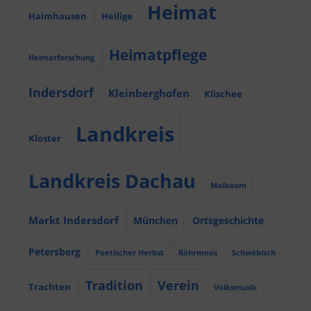
Heimat
Haimhausen
Heilige
Heimatpflege
Heimatforschung
Indersdorf
Kleinberghofen
Klischee
Landkreis
Kloster
Landkreis Dachau
Maibaum
Markt Indersdorf
München
Ortsgeschichte
Petersberg
Poetischer Herbst
Röhrmoos
Schwäbisch
Tradition
Verein
Trachten
Volksmusik