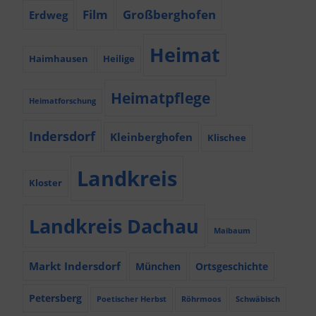
Film
Großberghofen
Erdweg
Heimat
Haimhausen
Heilige
Heimatpflege
Heimatforschung
Indersdorf
Kleinberghofen
Klischee
Landkreis
Kloster
Landkreis Dachau
Maibaum
Markt Indersdorf
München
Ortsgeschichte
Petersberg
Poetischer Herbst
Röhrmoos
Schwäbisch