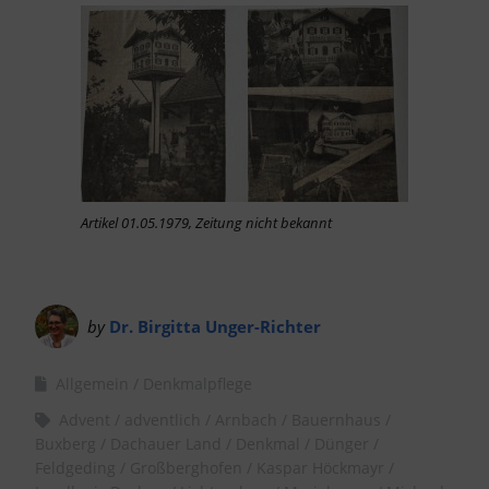
Artikel 01.05.1979, Zeitung nicht bekannt
by
Dr. Birgitta Unger-Richter
Allgemein
Denkmalpflege
Advent
adventlich
Arnbach
Bauernhaus
Buxberg
Dachauer Land
Denkmal
Dünger
Feldgeding
Großberghofen
Kaspar Höckmayr