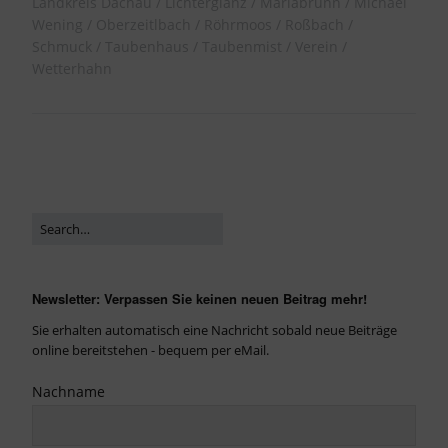
Landkreis Dachau
Lichterglanz
Mariabrunn
Michael
Wening
Oberzeitlbach
Röhrmoos
Roßbach
Schmuck
Taubenhaus
Taubenmist
Verein
Wetterhahn
Newsletter: Verpassen Sie keinen neuen Beitrag mehr!
Sie erhalten automatisch eine Nachricht sobald neue Beiträge
online bereitstehen - bequem per eMail.
Nachname