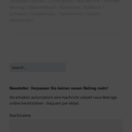
Landkreis Dachau
Lichterglanz
Mariabrunn
Michael
Wening
Oberzeitlbach
Röhrmoos
Roßbach
Schmuck
Taubenhaus
Taubenmist
Verein
Wetterhahn
Newsletter: Verpassen Sie keinen neuen Beitrag mehr!
Sie erhalten automatisch eine Nachricht sobald neue Beiträge
online bereitstehen - bequem per eMail.
Nachname