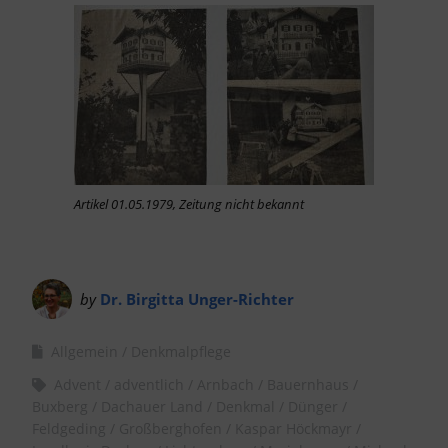
Artikel 01.05.1979, Zeitung nicht bekannt
by
Dr. Birgitta Unger-Richter
Allgemein
Denkmalpflege
Advent
adventlich
Arnbach
Bauernhaus
Buxberg
Dachauer Land
Denkmal
Dünger
Feldgeding
Großberghofen
Kaspar Höckmayr