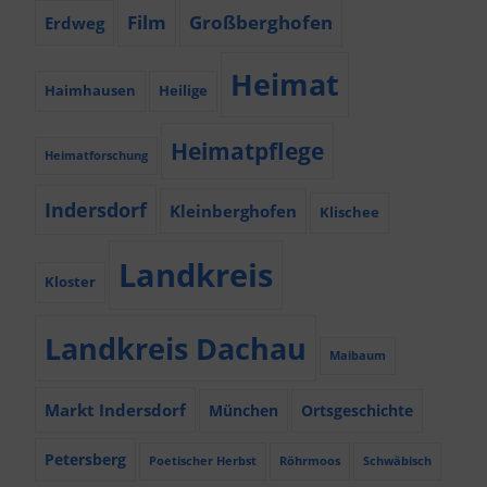
Film
Großberghofen
Erdweg
Heimat
Haimhausen
Heilige
Heimatpflege
Heimatforschung
Indersdorf
Kleinberghofen
Klischee
Landkreis
Kloster
Landkreis Dachau
Maibaum
Markt Indersdorf
München
Ortsgeschichte
Petersberg
Poetischer Herbst
Röhrmoos
Schwäbisch