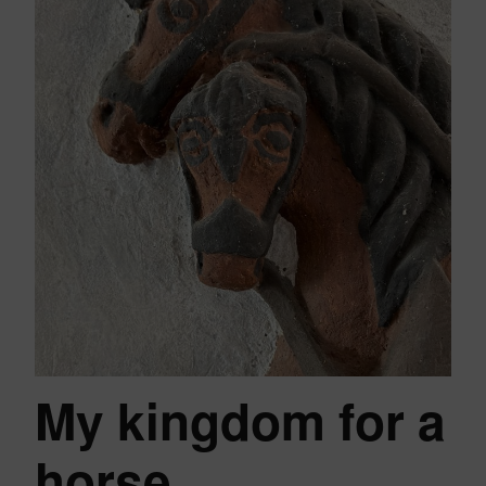
My kingdom for a
horse…