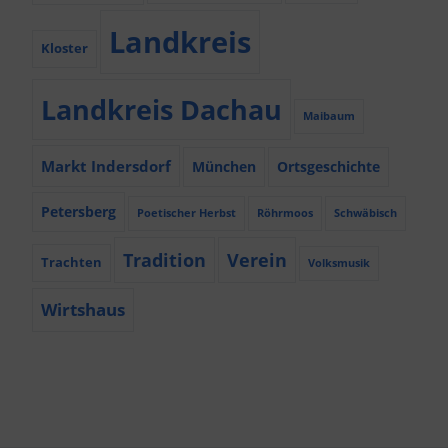
Landkreis
Kloster
Landkreis Dachau
Maibaum
Markt Indersdorf
München
Ortsgeschichte
Petersberg
Poetischer Herbst
Röhrmoos
Schwäbisch
Tradition
Verein
Trachten
Volksmusik
Wirtshaus