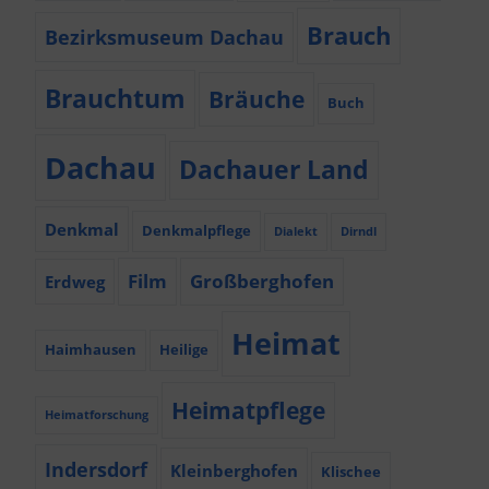
Brauch
Bezirksmuseum Dachau
Brauchtum
Bräuche
Buch
Dachau
Dachauer Land
Denkmal
Denkmalpflege
Dialekt
Dirndl
Film
Großberghofen
Erdweg
Heimat
Haimhausen
Heilige
Heimatpflege
Heimatforschung
Indersdorf
Kleinberghofen
Klischee