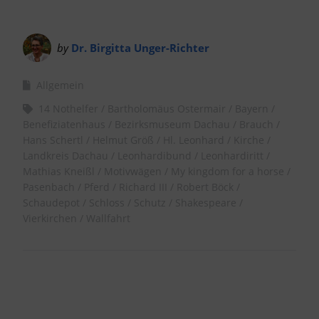
by
Dr. Birgitta Unger-Richter
Allgemein
14 Nothelfer
Bartholomäus Ostermair
Bayern
Benefiziatenhaus
Bezirksmuseum Dachau
Brauch
Hans Schertl
Helmut Größ
Hl. Leonhard
Kirche
Landkreis Dachau
Leonhardibund
Leonhardiritt
Mathias Kneißl
Motivwägen
My kingdom for a horse
Pasenbach
Pferd
Richard III
Robert Böck
Schaudepot
Schloss
Schutz
Shakespeare
Vierkirchen
Wallfahrt