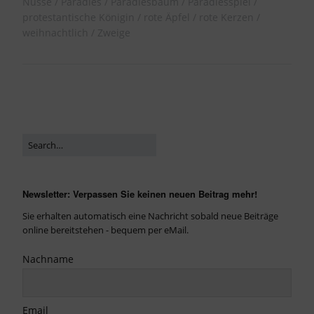
Nüsse
Paradies
Paradiesbaum
Paradiesspiel
protestantische Königin
rote Äpfel
rote Kerzen
weihnachtlich
Zweige
Newsletter: Verpassen Sie keinen neuen Beitrag mehr!
Sie erhalten automatisch eine Nachricht sobald neue Beiträge
online bereitstehen - bequem per eMail.
Nachname
Email