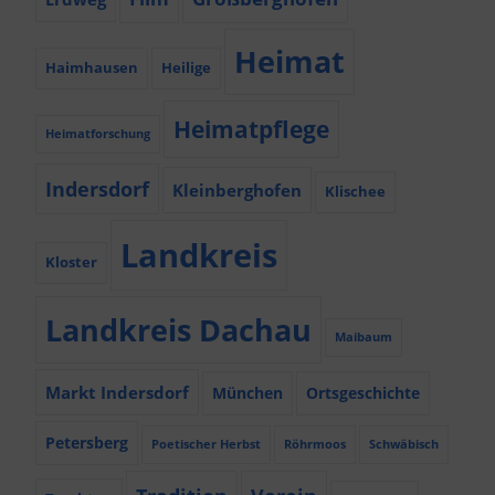
Heimat
Haimhausen
Heilige
Heimatpflege
Heimatforschung
Indersdorf
Kleinberghofen
Klischee
Landkreis
Kloster
Landkreis Dachau
Maibaum
Markt Indersdorf
München
Ortsgeschichte
Petersberg
Poetischer Herbst
Röhrmoos
Schwäbisch