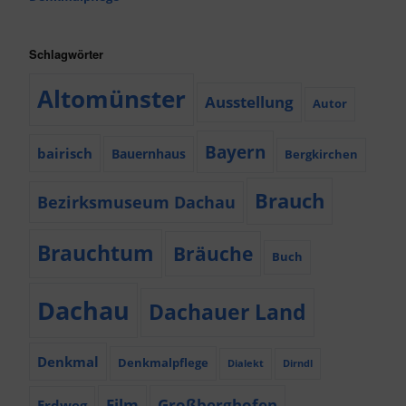
Schlagwörter
Altomünster
Ausstellung
Autor
Bayern
bairisch
Bauernhaus
Bergkirchen
Brauch
Bezirksmuseum Dachau
Brauchtum
Bräuche
Buch
Dachau
Dachauer Land
Denkmal
Denkmalpflege
Dialekt
Dirndl
Film
Großberghofen
Erdweg