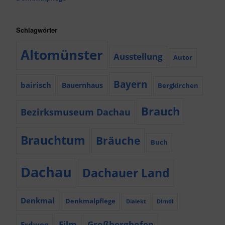
Schlagwörter
Altomünster
Ausstellung
Autor
Bayern
bairisch
Bauernhaus
Bergkirchen
Brauch
Bezirksmuseum Dachau
Brauchtum
Bräuche
Buch
Dachau
Dachauer Land
Denkmal
Denkmalpflege
Dialekt
Dirndl
Film
Großberghofen
Erdweg