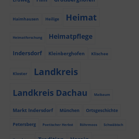
Heimat
Haimhausen
Heilige
Heimatpflege
Heimatforschung
Indersdorf
Kleinberghofen
Klischee
Landkreis
Kloster
Landkreis Dachau
Maibaum
Markt Indersdorf
München
Ortsgeschichte
Petersberg
Poetischer Herbst
Röhrmoos
Schwäbisch