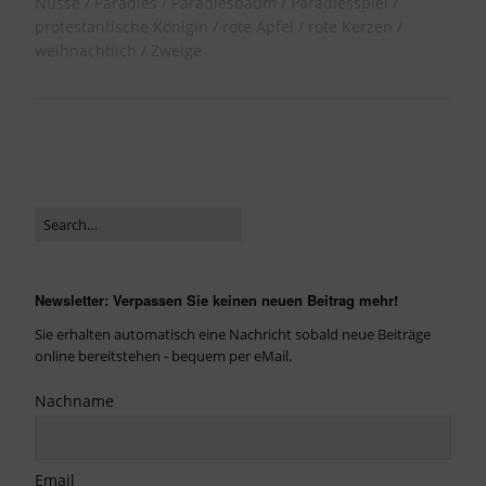
Nüsse
Paradies
Paradiesbaum
Paradiesspiel
protestantische Königin
rote Äpfel
rote Kerzen
weihnachtlich
Zweige
Newsletter: Verpassen Sie keinen neuen Beitrag mehr!
Sie erhalten automatisch eine Nachricht sobald neue Beiträge
online bereitstehen - bequem per eMail.
Nachname
Email