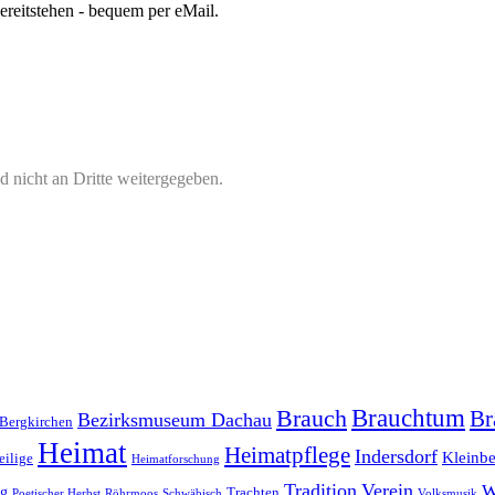
bereitstehen - bequem per eMail.
 nicht an Dritte weitergegeben.
Brauchtum
Brauch
Br
Bezirksmuseum Dachau
Bergkirchen
Heimat
Heimatpflege
Indersdorf
Kleinb
eilige
Heimatforschung
Tradition
Verein
W
rg
Trachten
Poetischer Herbst
Röhrmoos
Schwäbisch
Volksmusik