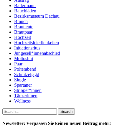
Austrag
Ballermann
Bauchläden
Bezirksmuseum Dachau
Brauch
Brautleute
Brautpaar
Hochzeit
Hochzeitsfeierlichkeiten
Initiationsritus
Jungesell*innenabschied
Mottoshirt
Paar
Polterabend
Schnitzeljagd
Single
Spartaner
Stripper*innen
Tänzerinnen
Wellness
Newsletter: Verpassen Sie keinen neuen Beitrag mehr!