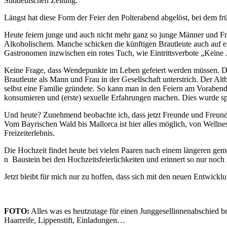
Süddeutschen Zeitung.
Längst hat diese Form der Feier den Polterabend abgelöst, bei dem f
Heute feiern junge und auch nicht mehr ganz so junge Männer und Frau
Alkoholischem. Manche schicken die künftigen Brautleute auch auf ein
Gastronomen inzwischen ein rotes Tuch, wie Eintrittsverbote „Keine 
Keine Frage, dass Wendepunkte im Leben gefeiert werden müssen. Dazu
Brautleute als Mann und Frau in der Gesellschaft unterstrich. Der Al
selbst eine Familie gründete. So kann man in den Feiern am Vorabend 
konsumieren und (erste) sexuelle Erfahrungen machen. Dies wurde spä
Und heute? Zunehmend beobachte ich, dass jetzt Freunde und Freund
Vom Bayrischen Wald bis Mallorca ist hier alles möglich, von Well
Freizeiterlebnis.
Die Hochzeit findet heute bei vielen Paaren nach einem längeren gem
n Baustein bei den Hochzeitsfeierlichkeiten und erinnert so nur noch
Jetzt bleibt für mich nur zu hoffen, dass sich mit den neuen Entwi
FOTO:
Alles was es heutzutage für einen Junggesellinnenabschied br
Haarreife, Lippenstift, Einladungen…