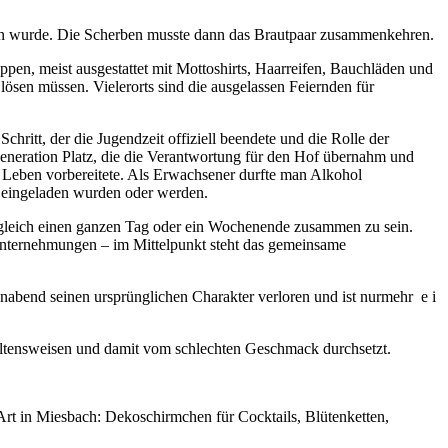
orfen wurde. Die Scherben musste dann das Brautpaar zusammenkehren.
ppen, meist ausgestattet mit Mottoshirts, Haarreifen, Bauchläden und
lösen müssen. Vielerorts sind die ausgelassen Feiernden für
itt, der die Jugendzeit offiziell beendete und die Rolle der
 Generation Platz, die die Verantwortung für den Hof übernahm und
ue Leben vorbereitete. Als Erwachsener durfte man Alkohol
n eingeladen wurden oder werden.
 gleich einen ganzen Tag oder ein Wochenende zusammen zu sein.
Unternehmungen – im Mittelpunkt steht das gemeinsame
nabend seinen ursprünglichen Charakter verloren und ist nurmehr e i
haltensweisen und damit vom schlechten Geschmack durchsetzt.
 Art in Miesbach: Dekoschirmchen für Cocktails, Blütenketten,