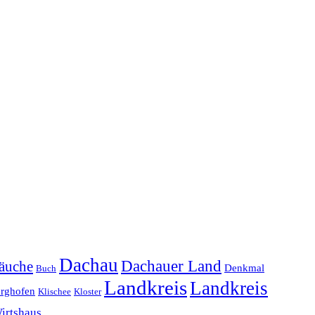
Dachau
Dachauer Land
äuche
Denkmal
Buch
Landkreis
Landkreis
erghofen
Klischee
Kloster
irtshaus