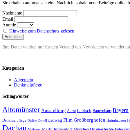
Sie erhalten automatisch eine Nachricht sobald neue Beiträge online 
Nachname
Email
Anrede
Hinweise zum Datenschutz gelesen.
Ihre Daten werden nur für den Versand des Newsletters verwendet und
Kategorien
Allgemein
Denkmalpflege
Schlagwörter
Altomünster
Bayern
Ausstellung
bairisch
Bauernhaus
Autor
Film
Großberghofen
Erdweg
Denkmalpflege
Haimhausen
H
Dialekt
Dirndl
Dachau
Markt Indersdorf
München
Ortsgeschichte
Petersbe
Maibaum