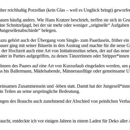
rüher reichhaltig Porzellan (kein Glas – weil es Unglück bringt) gew
en häufig anders. Wie Hans Kratzer beschrieb, treffen sie sich in Gru
e Schnitzeljagd, bei der sie mehr oder weniger „originelle“ Aufgaben 
Jungesellenabschiede“ belegen.
 gehört auch der Übergang vom Single- zum Paardasein, früher ein Schr
tbauer ging mit seiner Bäuerin in den Austrag und machte für die neue
der Hochzeit auch eine Art von Initiationsritus sehen, der auf das ne
ter in Parties aufgegriffen, zu denen Tänzerinnen oder Stripper*inne
innen des Paares auf eine Art von Kurzurlaub eingeladen werden, um
ness bis Ballermann, Mädelsabende, Männerausflüge oder gemeinsame 
einsamen Zusammensein und -leben statt. Damit hat der Jungesell*inne
 in Teilen an seine ursprüngliche Bedeutung.
cklungen des Brauchs auch zunehmend der Abschied von peinlichen Ver
aucht, entdeckte ich vor einigen Jahren in einem Laden für Deko aller