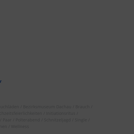
r
uchläden
Bezirksmuseum Dachau
Brauch
chzeitsfeierlichkeiten
Initiationsritus
Paar
Polterabend
Schnitzeljagd
Single
nnen
Wellness