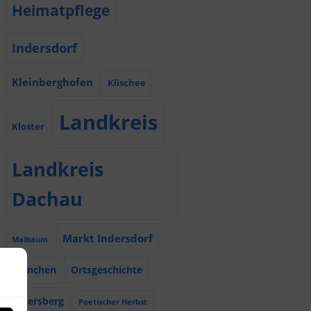
Heimatpflege
Indersdorf
Kleinberghofen
Klischee
Landkreis
Kloster
Landkreis
Dachau
Markt Indersdorf
Maibaum
München
Ortsgeschichte
Petersberg
Poetischer Herbst