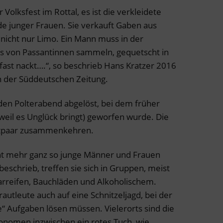
 Volksfest im Rottal, es ist die verkleidete
de junger Frauen. Sie verkauft Gaben aus
nicht nur Limo. Ein Mann muss in der
 von Passantinnen sammeln, gequetscht in
fast nackt….“, so beschrieb Hans Kratzer 2016
n der Süddeutschen Zeitung.
 den Polterabend abgelöst, bei dem früher
– weil es Unglück bringt) geworfen wurde. Die
utpaar zusammenkehren.
ht mehr ganz so junge Männer und Frauen
eschrieb, treffen sie sich in Gruppen, meist
aarreifen, Bauchläden und Alkoholischem.
autleute auch auf eine Schnitzeljagd, bei der
e“ Aufgaben lösen müssen. Vielerorts sind die
onomen inzwischen ein rotes Tuch, wie