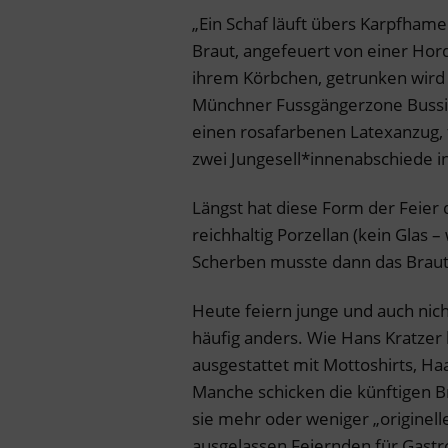
„Ein Schaf läuft übers Karpfhamer
Braut, angefeuert von einer Hor
ihrem Körbchen, getrunken wird 
Münchner Fussgängerzone Bussis
einen rosafarbenen Latexanzug, 
zwei Jungesell*innenabschiede i
Längst hat diese Form der Feier
reichhaltig Porzellan (kein Glas 
Scherben musste dann das Bra
Heute feiern junge und auch nic
häufig anders. Wie Hans Kratzer b
ausgestattet mit Mottoshirts, H
Manche schicken die künftigen Br
sie mehr oder weniger „originell
ausgelassen Feiernden für Gastr