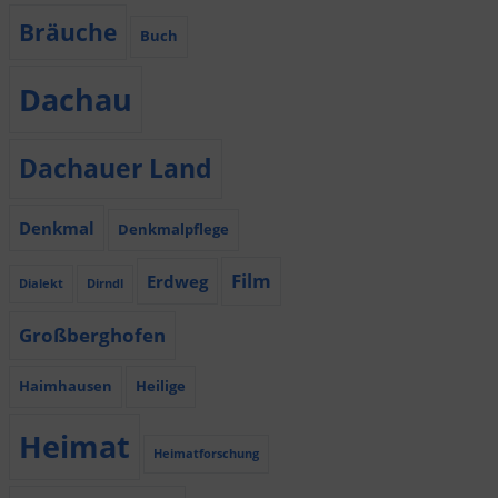
Bräuche
Buch
Dachau
Dachauer Land
Denkmal
Denkmalpflege
Film
Erdweg
Dialekt
Dirndl
Großberghofen
Haimhausen
Heilige
Heimat
Heimatforschung