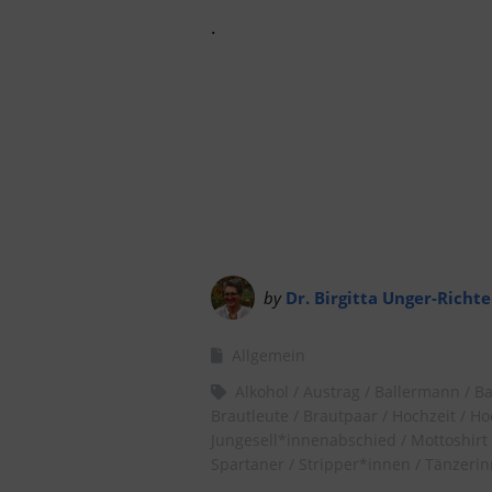
.
by
Dr. Birgitta Unger-Richte
Allgemein
Alkohol
Austrag
Ballermann
Ba
Brautleute
Brautpaar
Hochzeit
Ho
Jungesell*innenabschied
Mottoshirt
Spartaner
Stripper*innen
Tänzeri