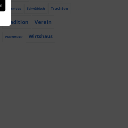
en
Trachten
Röhrmoos
Schwäbisch
Tradition
Verein
Wirtshaus
Volksmusik