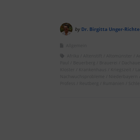
by
Dr. Birgitta Unger-Richte
Allgemein
Afrika
Altenstift
Altomünster
A
Paul
Beuerberg
Brauerei
Dachaue
Kloster
Krankenhaus
Kriegszeit
L
Nachwuchsprobleme
Niederbayern
Profess
Reutberg
Rumänien
Schle