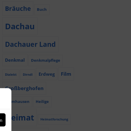
Bräuche
Buch
Dachau
Dachauer Land
Denkmal
Denkmalpflege
Film
Erdweg
Dialekt
Dirndl
Großberghofen
Haimhausen
Heilige
Heimat
en
Heimatforschung