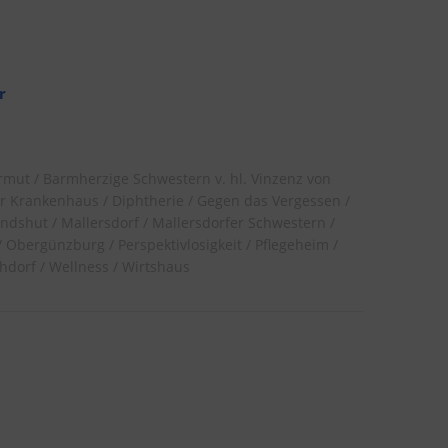
r
rmut
Barmherzige Schwestern v. hl. Vinzenz von
r Krankenhaus
Diphtherie
Gegen das Vergessen
andshut
Mallersdorf
Mallersdorfer Schwestern
Obergünzburg
Perspektivlosigkeit
Pflegeheim
hdorf
Wellness
Wirtshaus