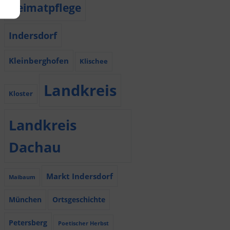
Heimatpflege
Indersdorf
Kleinberghofen
Klischee
Landkreis
Kloster
Landkreis
Dachau
Markt Indersdorf
Maibaum
München
Ortsgeschichte
Petersberg
Poetischer Herbst