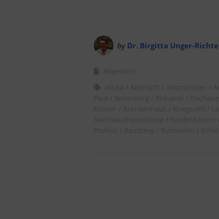
by
Dr. Birgitta Unger-Richte
Allgemein
Afrika
Altenstift
Altomünster
A
Paul
Beuerberg
Brauerei
Dachaue
Kloster
Krankenhaus
Kriegszeit
L
Nachwuchsprobleme
Niederbayern
Profess
Reutberg
Rumänien
Schle