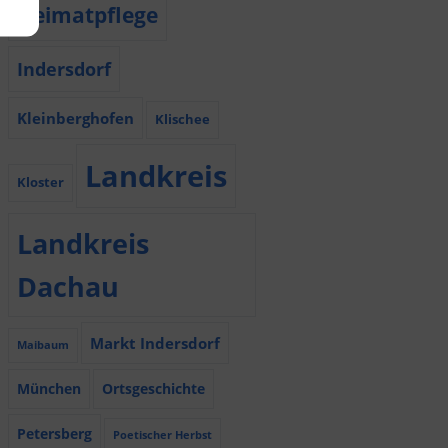
Heimatpflege
Indersdorf
Kleinberghofen
Klischee
Landkreis
Kloster
Landkreis
Dachau
Markt Indersdorf
Maibaum
München
Ortsgeschichte
Petersberg
Poetischer Herbst