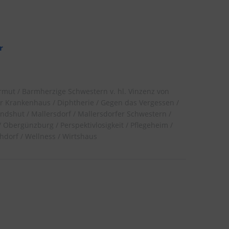
r
rmut
Barmherzige Schwestern v. hl. Vinzenz von
r Krankenhaus
Diphtherie
Gegen das Vergessen
andshut
Mallersdorf
Mallersdorfer Schwestern
Obergünzburg
Perspektivlosigkeit
Pflegeheim
hdorf
Wellness
Wirtshaus