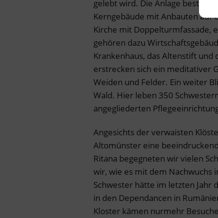
gelebt wird. Die Anlage besteht
Kerngebäude mit Anbauten auf e
Kirche mit Doppelturmfassade, e
gehören dazu Wirtschaftsgebäud
Krankenhaus, das Altenstift und 
erstrecken sich ein meditativer 
Weiden und Felder. Ein weiter Bl
Wald. Hier leben 350 Schwester
angegliederten Pflegeeinrichtun
Angesichts der verwaisten Klöst
Altomünster eine beeindruckend
Ritana begegneten wir vielen Sch
wir, wie es mit dem Nachwuchs i
Schwester hätte im letzten Jahr 
in den Dependancen in Rumänien 
Kloster kämen nurmehr Besucher 