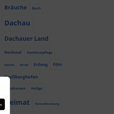
Bräuche
Buch
Dachau
Dachauer Land
Denkmal
Denkmalpflege
Film
Erdweg
Dialekt
Dirndl
Großberghofen
Haimhausen
Heilige
Heimat
en
Heimatforschung