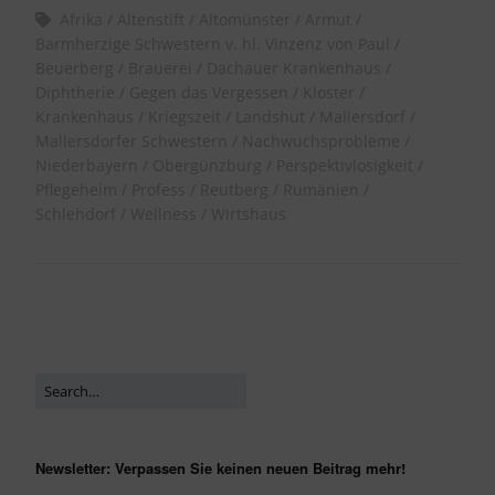
Afrika
Altenstift
Altomünster
Armut
Barmherzige Schwestern v. hl. Vinzenz von Paul
Beuerberg
Brauerei
Dachauer Krankenhaus
Diphtherie
Gegen das Vergessen
Kloster
Krankenhaus
Kriegszeit
Landshut
Mallersdorf
Mallersdorfer Schwestern
Nachwuchsprobleme
Niederbayern
Obergünzburg
Perspektivlosigkeit
Pflegeheim
Profess
Reutberg
Rumänien
Schlehdorf
Wellness
Wirtshaus
Newsletter: Verpassen Sie keinen neuen Beitrag mehr!