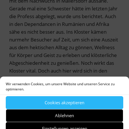
mit dem Nachwuchs in Mallersdorf aussähe.
Gerade mal eine Schwester hätte im letzten Jahr
die Profess abgelegt, wurde uns berichtet. Auch
in den Dependancen in Rumänien und Afrika
sähe es nicht besser aus. Ins Kloster kämen
nurmehr Besucher auf Zeit, um sich eine Auszeit
aus dem hektischen Alltag zu gönnen, Wellness
für Körper und Geist zu erleben und klösterliche
Abgeschiedenheit zu genießen. Noch wirkt das
Kloster vital. Doch auch hier wird sich in den
kommenden Jahren möglicherweise noch einiges
Wir verwenden Cookies, um unsere Website und unseren Service zu
ändern.
optimieren.
Cookies akzeptieren
Ablehnen
Um die Zukunft von Klöstern und Kirchen geht es
Einstellungen anzeigen