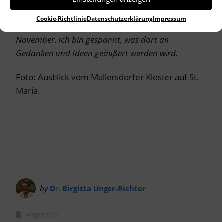
auch bei einer Tagung des Landesamtes für
Cookie-Richtlinie
Datenschutzerklärung
Impressum
Denkmalpflege in Fürstenfeldbruck Anfang
November. Ich bin gespannt, was dort an
Gedanken und Ideen geäußert werden wird.
Foto: Ausblick vom Mallersdorfer Kloster auf St.
Maria.
by
Dr. Birgitta Unger-Richter
Allgemein