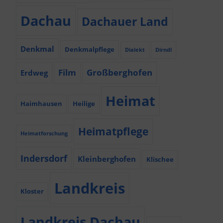
Dachau
Dachauer Land
Denkmal
Denkmalpflege
Dialekt
Dirndl
Film
Großberghofen
Erdweg
Heimat
Haimhausen
Heilige
Heimatpflege
Heimatforschung
Indersdorf
Kleinberghofen
Klischee
Landkreis
Kloster
Landkreis Dachau