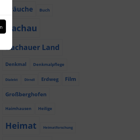
Bräuche
Buch
Dachau
en
Dachauer Land
Denkmal
Denkmalpflege
Film
Erdweg
Dialekt
Dirndl
Großberghofen
Haimhausen
Heilige
Heimat
Heimatforschung