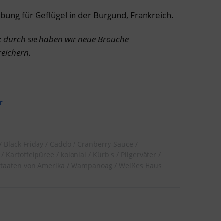
bung für Geflügel in der Burgund, Frankreich.
t: durch sie haben wir neue Bräuche
reichern.
r
Black Friday
Caddo
Cranberry-Sauce
Kartoffelpüree
kolonial
Kürbis
Pilgerväter
Staaten von Amerika
Wampanoag
Weißes Haus