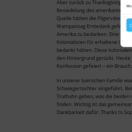
Aber zurück zu Thanksgiving, de
Wir
Besiedelung des amerikanischen
Quelle hätten die Pilgerväter 
C
Wampanoag Erntedank gefeiert, u
Amerika zu bedanken. Eine and
Kolonialisten für erhaltene Lebe
bedankt hätten. Diese kolonialen 
den Hintergrund gerückt. Heute 
Konfession gefeiert – ein Brauc
In unserer bairischen Familie w
Schwiegertochter eingeführt. Be
Truthahn geben, was die beiden v
finden. Wichtig ist das gemein
Dankbarkeit dafür: Thanks to Sop