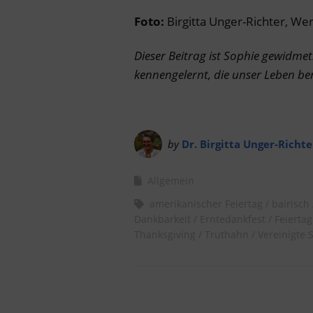
Foto:
Birgitta Unger-Richter, Wer
Dieser Beitrag ist Sophie gewidme
kennengelernt, die unser Leben be
by
Dr. Birgitta Unger-Richte
Allgemein
amerikanischer Feiertag
bairisch
Dankbarkeit
Erntedankfest
Feiertag
Thanksgiving
Truthahn
Vereinigte 