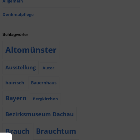
Allgemein
Denkmalpflege
Schlagwörter
Altomünster
Ausstellung
Autor
bairisch
Bauernhaus
Bayern
Bergkirchen
Bezirksmuseum Dachau
Brauchtum
Brauch