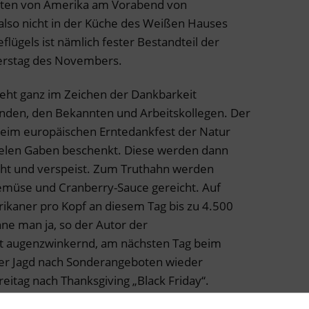
aaten von Amerika am Vorabend von
also nicht in der Küche des Weißen Hauses
lügels ist nämlich fester Bestandteil der
nerstag des Novembers.
teht ganz im Zeichen der Dankbarkeit
nden, den Bekannten und Arbeitskollegen. Der
 beim europäischen Erntedankfest der Natur
vielen Gaben beschenkt. Diese werden dann
cht und verspeist. Zum Truthahn werden
emüse und Cranberry-Sauce gereicht. Auf
rikaner pro Kopf an diesem Tag bis zu 4.500
ne man ja, so der Autor der
t augenzwinkernd, am nächsten Tag beim
der Jagd nach Sonderangeboten wieder
Freitag nach Thanksgiving „Black Friday“.