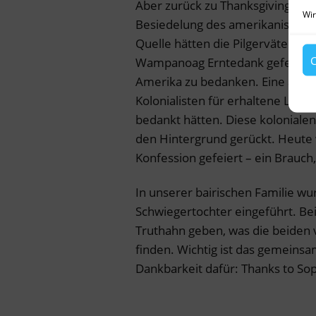
Aber zurück zu Thanksgiving, de
Wir
Besiedelung des amerikanischen
Quelle hätten die Pilgerväter 
C
Wampanoag Erntedank gefeiert, u
Amerika zu bedanken. Eine and
Kolonialisten für erhaltene Lebe
bedankt hätten. Diese kolonialen 
den Hintergrund gerückt. Heute 
Konfession gefeiert – ein Brauc
In unserer bairischen Familie w
Schwiegertochter eingeführt. Be
Truthahn geben, was die beiden v
finden. Wichtig ist das gemein
Dankbarkeit dafür: Thanks to Sop