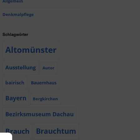
Allgemein
Denkmalpflege
Schlagwörter
Altomünster
Ausstellung
Autor
bairisch
Bauernhaus
Bayern
Bergkirchen
Bezirksmuseum Dachau
Brauchtum
Brauch