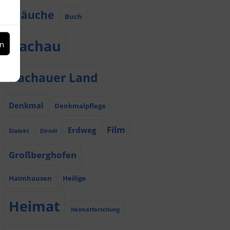
Bräuche
Buch
Dachau
en
Dachauer Land
Denkmal
Denkmalpflege
Film
Erdweg
Dialekt
Dirndl
Großberghofen
Haimhausen
Heilige
Heimat
Heimatforschung