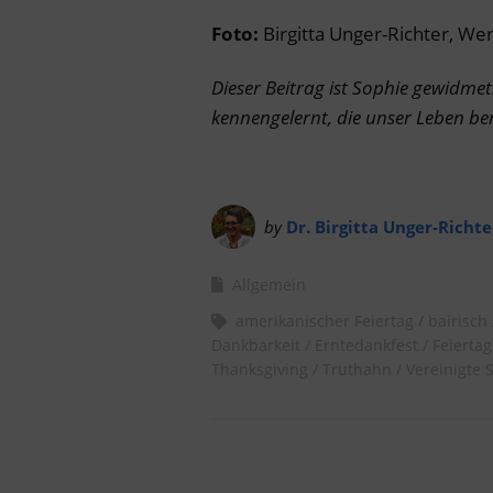
Foto:
Birgitta Unger-Richter, Wer
Dieser Beitrag ist Sophie gewidme
kennengelernt, die unser Leben be
by
Dr. Birgitta Unger-Richte
Allgemein
amerikanischer Feiertag
bairisch
Dankbarkeit
Erntedankfest
Feiertag
Thanksgiving
Truthahn
Vereinigte 