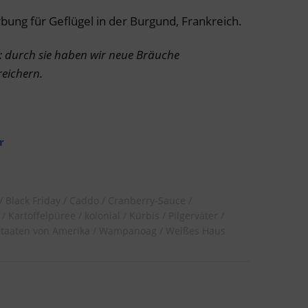
bung für Geflügel in der Burgund, Frankreich.
t: durch sie haben wir neue Bräuche
reichern.
r
Black Friday
Caddo
Cranberry-Sauce
Kartoffelpüree
kolonial
Kürbis
Pilgerväter
Staaten von Amerika
Wampanoag
Weißes Haus