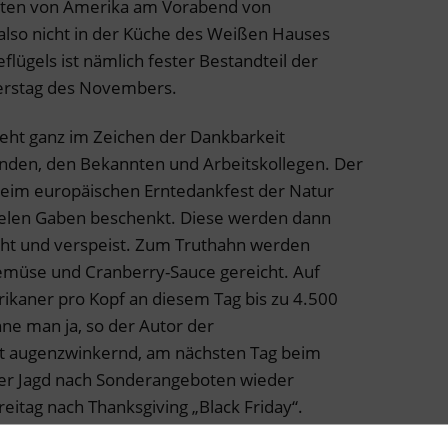
aaten von Amerika am Vorabend von
also nicht in der Küche des Weißen Hauses
lügels ist nämlich fester Bestandteil der
nerstag des Novembers.
teht ganz im Zeichen der Dankbarkeit
nden, den Bekannten und Arbeitskollegen. Der
 beim europäischen Erntedankfest der Natur
vielen Gaben beschenkt. Diese werden dann
cht und verspeist. Zum Truthahn werden
emüse und Cranberry-Sauce gereicht. Auf
rikaner pro Kopf an diesem Tag bis zu 4.500
ne man ja, so der Autor der
t augenzwinkernd, am nächsten Tag beim
der Jagd nach Sonderangeboten wieder
Freitag nach Thanksgiving „Black Friday“.