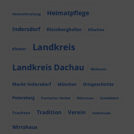
Heimatpflege
Heimatforschung
Indersdorf
Kleinberghofen
Klischee
Landkreis
Kloster
Landkreis Dachau
Maibaum
Markt Indersdorf
München
Ortsgeschichte
Petersberg
Poetischer Herbst
Röhrmoos
Schwäbisch
Tradition
Verein
Trachten
Volksmusik
Wirtshaus