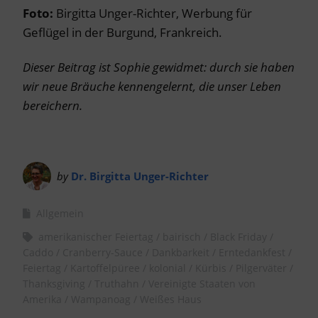
Foto:
Birgitta Unger-Richter, Werbung für
Geflügel in der Burgund, Frankreich.
Dieser Beitrag ist Sophie gewidmet: durch sie haben
wir neue Bräuche kennengelernt, die unser Leben
bereichern.
by
Dr. Birgitta Unger-Richter
Allgemein
amerikanischer Feiertag
bairisch
Black Friday
Caddo
Cranberry-Sauce
Dankbarkeit
Erntedankfest
Feiertag
Kartoffelpüree
kolonial
Kürbis
Pilgerväter
Thanksgiving
Truthahn
Vereinigte Staaten von
Amerika
Wampanoag
Weißes Haus