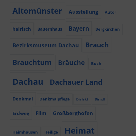
Altomünster
Ausstellung
Autor
Bayern
bairisch
Bauernhaus
Bergkirchen
Brauch
Bezirksmuseum Dachau
Brauchtum
Bräuche
Buch
Dachau
Dachauer Land
Denkmal
Denkmalpflege
Dialekt
Dirndl
Film
Großberghofen
Erdweg
Heimat
Haimhausen
Heilige