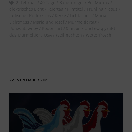
2. Februar
40 Tage
Bauernregel
Bill Murray
elektrisches Licht
Feiertag
Filmtitel
Frühling
Jesus
jüdischer Kulturkreis
Kerze
Lichtarbeit
Mariä
Lichtmess
Maria und Josef
Murmeltiertag
Punxsutawney
Redensart
Simeon
Und ewig grüßt
das Murmeltier
USA
Weihnachten
Wetterfrosch
22. NOVEMBER 2023