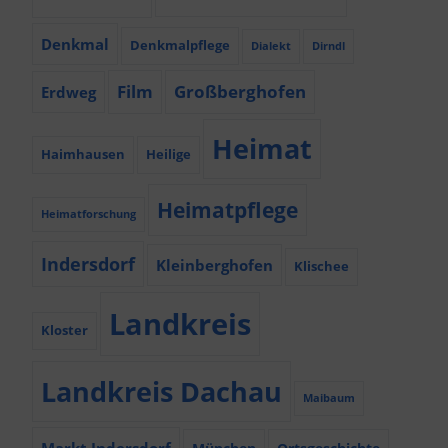
Denkmal
Denkmalpflege
Dialekt
Dirndl
Film
Großberghofen
Erdweg
Heimat
Haimhausen
Heilige
Heimatpflege
Heimatforschung
Indersdorf
Kleinberghofen
Klischee
Landkreis
Kloster
Landkreis Dachau
Maibaum
Markt Indersdorf