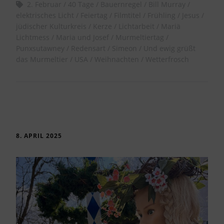
2. Februar
40 Tage
Bauernregel
Bill Murray
elektrisches Licht
Feiertag
Filmtitel
Frühling
Jesus
jüdischer Kulturkreis
Kerze
Lichtarbeit
Mariä
Lichtmess
Maria und Josef
Murmeltiertag
Punxsutawney
Redensart
Simeon
Und ewig grüßt
das Murmeltier
USA
Weihnachten
Wetterfrosch
8. APRIL 2025