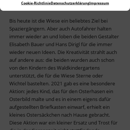
Cookie-Richtlinie
Datenschutzerklärung
Impressum
gesetzt.
Bis heute ist die Wiese ein beliebtes Ziel bei
Spaziergängern. Aber auch Autofahrer halten
immer wieder an und loben die beiden Gestalter
Elisabeth Bauer und Hans Dirigl für die immer
wieder neuen Ideen. Die Kreativität strahlt auch
auf andere aus: die beiden wurden auch schon
von den Kindern des Waldkindergartens
unterstützt, die für die Wiese Sterne oder
Wichtel bastelten. 2021 gab es eine besondere
Aktion: jedes Kind, das für den Osterhasen ein
Osterbild malte und es in einem eigens dafür
aufgestellten Briefkasten einwarf, erhielt ein
kleines Ostersäckchen nach Hause gebracht.
Diese Aktion war ein kleiner Ersatz und Trost für