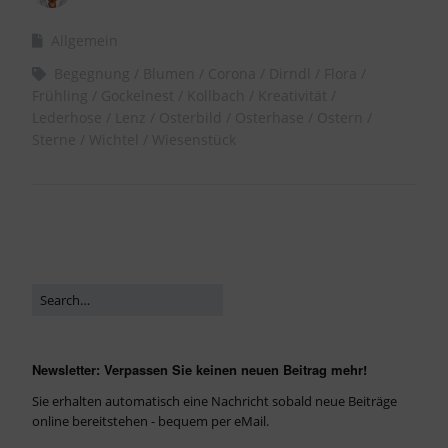
Allgemein
Begegnung
Blumen
Corona
Dirndl
Flora
Frühling
Gockelnest
Kollbach
Kreativität
Lederhose
Lenz
Osterbild
Osterhase
Ostern
Sterne
Wichtel
Wiesenstück
Newsletter: Verpassen Sie keinen neuen Beitrag mehr!
Sie erhalten automatisch eine Nachricht sobald neue Beiträge
online bereitstehen - bequem per eMail.