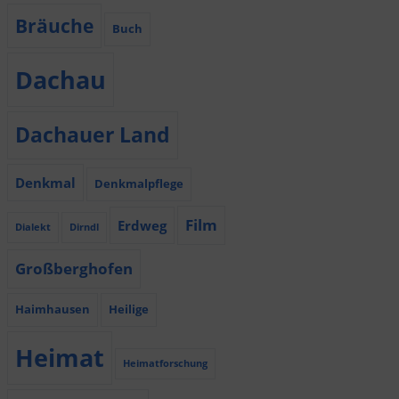
Bräuche
Buch
Dachau
Dachauer Land
Denkmal
Denkmalpflege
Film
Erdweg
Dialekt
Dirndl
Großberghofen
Haimhausen
Heilige
Heimat
Heimatforschung