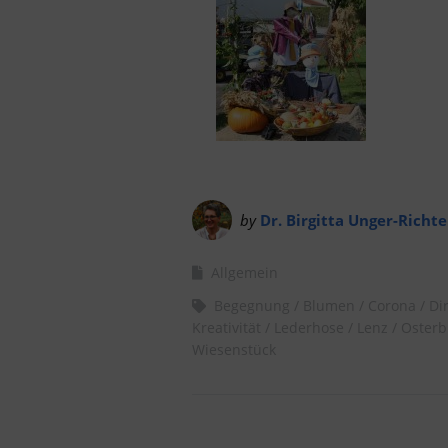
by
Dr. Birgitta Unger-Richte
Allgemein
Begegnung
Blumen
Corona
Di
Kreativität
Lederhose
Lenz
Osterb
Wiesenstück