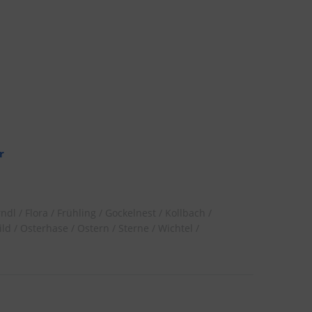
r
rndl
Flora
Frühling
Gockelnest
Kollbach
ild
Osterhase
Ostern
Sterne
Wichtel