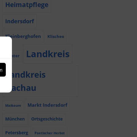
Heimatpflege
Indersdorf
Kleinberghofen
Klischee
Landkreis
Kloster
en
Landkreis
Dachau
Markt Indersdorf
Maibaum
München
Ortsgeschichte
Petersberg
Poetischer Herbst