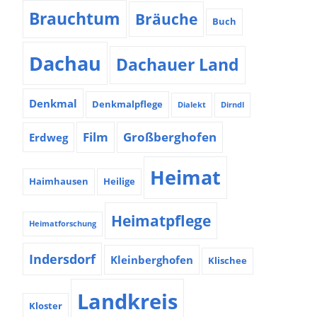
Brauchtum
Bräuche
Buch
Dachau
Dachauer Land
Denkmal
Denkmalpflege
Dialekt
Dirndl
Film
Großberghofen
Erdweg
Heimat
Haimhausen
Heilige
Heimatpflege
Heimatforschung
Indersdorf
Kleinberghofen
Klischee
Landkreis
Kloster