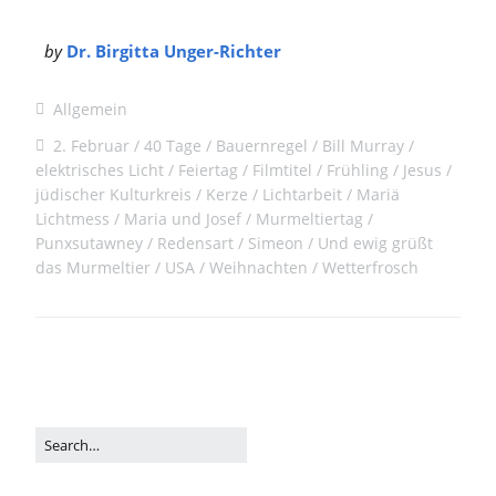
by
Dr. Birgitta Unger-Richter
Allgemein
2. Februar
40 Tage
Bauernregel
Bill Murray
elektrisches Licht
Feiertag
Filmtitel
Frühling
Jesus
jüdischer Kulturkreis
Kerze
Lichtarbeit
Mariä
Lichtmess
Maria und Josef
Murmeltiertag
Punxsutawney
Redensart
Simeon
Und ewig grüßt
das Murmeltier
USA
Weihnachten
Wetterfrosch