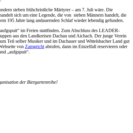
ndern sieben frühchristliche Märtyrer – am 7. Juli wäre. Die
andelt sich um eine Legende, die von sieben Männern handelt, die
inem 195 Jahre lang andauernden Schlaf wieder lebendig gefunden.
d aufgspuit“ im Freien stattfinden. Zum Abschluss des LEADER-
gruppen aus den Landkreisen Dachau und Aichach. Der junge Verein
um Teil selber Musiker und im Dachauer und Wittelsbacher Land gut
 Webseite von
Zamgricht
abrufen, dann im Einzelfall reservieren oder
nd „aufgspuit“.
ganisation der Biergartenreihe!