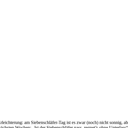
eichterung: am Siebenschläfer-Tag ist es zwar (noch) nicht sonnig, ab
nächsten Wochen: „Ist der Siebenschläfer nass, regnet’s ohne Unterlass“