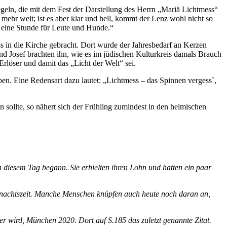
geln, die mit dem Fest der Darstellung des Herrn „Mariä Lichtmess“
mehr weit; ist es aber klar und hell, kommt der Lenz wohl nicht so
m eine Stunde für Leute und Hunde.“
ss in die Kirche gebracht. Dort wurde der Jahresbedarf an Kerzen
nd Josef brachten ihn, wie es im jüdischen Kulturkreis damals Brauch
Erlöser und damit das „Licht der Welt“ sei.
en. Eine Redensart dazu lautet: „Lichtmess – das Spinnen vergess`,
sollte, so nähert sich der Frühling zumindest in den heimischen
diesem Tag begann. Sie erhielten ihren Lohn und hatten ein paar
hnachtszeit. Manche Menschen knüpfen auch heute noch daran an,
r wird, München 2020. Dort auf S.185 das zuletzt genannte Zitat.