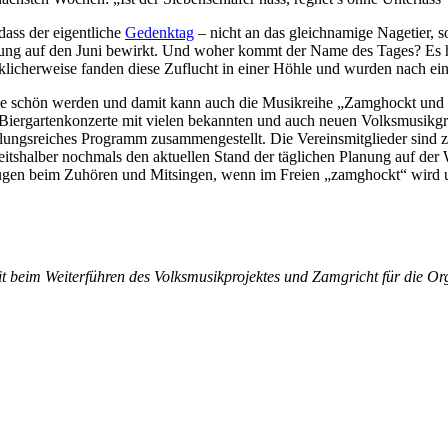
dass der eigentliche
Gedenktag
– nicht an das gleichnamige Nagetier, so
ung auf den Juni bewirkt. Und woher kommt der Name des Tages? Es h
ücklicherweise fanden diese Zuflucht in einer Höhle und wurden nach e
gnose schön werden und damit kann auch die Musikreihe „Zamghockt un
s Biergartenkonzerte mit vielen bekannten und auch neuen Volksmusik
ungsreiches Programm zusammengestellt. Die Vereinsmitglieder sind z
eitshalber nochmals den aktuellen Stand der täglichen Planung auf der
ügen beim Zuhören und Mitsingen, wenn im Freien „zamghockt“ wird u
t beim Weiterführen des Volksmusikprojektes und Zamgricht für die Or