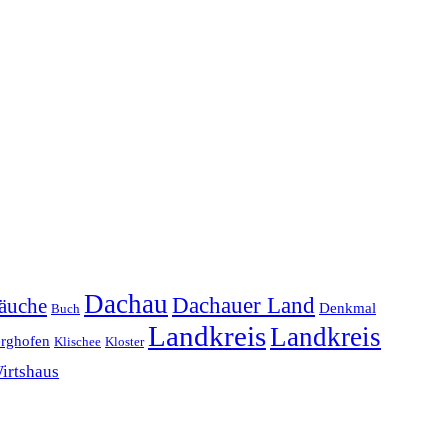
Dachau
Dachauer Land
äuche
Denkmal
Buch
Landkreis
Landkreis
erghofen
Klischee
Kloster
irtshaus