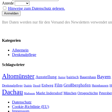
Anrede
Hinweise zum Datenschutz gelesen.
Ihre Daten werden nur für den Versand des Newsletters verwendet und
Kategorien
Allgemein
Denkmalpflege
Schlagwörter
Altomünster
Bayern
Ausstellung
bairisch
Bauernhaus
Autor
Film
Großberghofen
Erdweg
Denkmalpflege
Haimhausen
H
Dialekt
Dirndl
Dachau
Markt Indersdorf
München
Ortsgeschichte
Petersbe
Maibaum
Datenschutz
Cookie-Richtlinie (EU)
Impressum