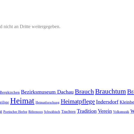
 nicht an Dritte weitergegeben.
Brauchtum
Brauch
Br
Bezirksmuseum Dachau
Bergkirchen
Heimat
Heimatpflege
Indersdorf
Kleinb
eilige
Heimatforschung
Tradition
Verein
W
rg
Trachten
Poetischer Herbst
Röhrmoos
Schwäbisch
Volksmusik