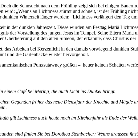
Doch die Sehnsucht nach dem Frühling zeigt sich bei einigen Bauernre
wird: „Wenns an Lichtmess stürmt und schneit, ist der Frühling nicht 
der dunklen Winterzeit länger werden: “Lichtmess verlängert den Tag u
keit in der dunklen Jahreszeit. Diese wurden am Festtag Mariä Lichtme
gnis der Vorstellung des jungen Jesus im Tempel. Seine Eltern Maria u
r Überlieferung auf den alten Simeon, der erkannte, dass Christus der 
t, das Arbeiten bei Kerzenlicht in den damals vorwiegend dunklen Stub
annt und die Gartenhacke wieder hervorgeholt.
m amerikanischen Punxsutawney grüßen – heuer keinen Schatten werfen 
in einem Café bei Mering, die auch Licht ins Dunkel bringt.
lichen Gegenden früher das neue Dienstjahr der Knechte und Mägde an 
eln.
alb gilt
Lichtmess
auch heute noch im Kirchenjahr als Ende der Wei
unden sind finden Sie bei Dorothea Steinbacher: Wenns draussen finste