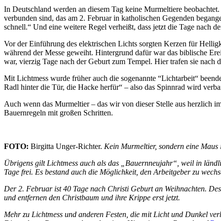
In Deutschland werden an diesem Tag keine Murmeltiere beobachtet. 
verbunden sind, das am 2. Februar in katholischen Gegenden begangen 
schnell.“ Und eine weitere Regel verheißt, dass jetzt die Tage nach 
Vor der Einführung des elektrischen Lichts sorgten Kerzen für Hellig
während der Messe geweiht. Hintergrund dafür war das biblische Erei
war, vierzig Tage nach der Geburt zum Tempel. Hier trafen sie nach de
Mit Lichtmess wurde früher auch die sogenannte “Lichtarbeit“ beende
Radl hinter die Tür, die Hacke herfür“ – also das Spinnrad wird verb
Auch wenn das Murmeltier – das wir von dieser Stelle aus herzlich i
Bauernregeln mit großen Schritten.
FOTO:
Birgitta Unger-Richter.
Kein Murmeltier, sonde
rn eine Maus 
Übrigens gilt Lichtmess auch als das „Bauernneujahr“, weil in länd
Tage frei. Es bestand auch die Möglichkeit, den Arbeitgeber zu wechs
Der 2. Februar ist 40 Tage nach Christi Geburt an Weihnachten. Desh
und entfernen den Christbaum und ihre Krippe erst jetzt.
Mehr zu Lichtmess und anderen Festen, die mit Licht und Dunkel verb