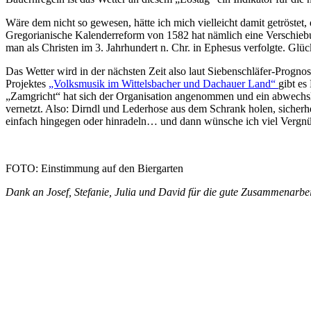
Wäre dem nicht so gewesen, hätte ich mich vielleicht damit getröstet, 
Gregorianische Kalenderreform von 1582 hat nämlich eine Verschieb
man als Christen im 3. Jahrhundert n. Chr. in Ephesus verfolgte. Gl
Das Wetter wird in der nächsten Zeit also laut Siebenschläfer-Pro
Projektes
„Volksmusik im Wittelsbacher und Dachauer Land“
gibt e
„Zamgricht“ hat sich der Organisation angenommen und ein abwechsl
vernetzt. Also: Dirndl und Lederhose aus dem Schrank holen, sicherh
einfach hingegen oder hinradeln… und dann wünsche ich viel Vergn
FOTO: Einstimmung auf den Biergarten
Dank an Josef, Stefanie, Julia und David für die gute Zusammenarbei