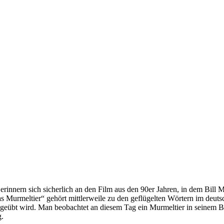
innern sich sicherlich an den Film aus den 90er Jahren, in dem Bill Mu
das Murmeltier“ gehört mittlerweile zu den geflügelten Wörtern im deut
usgeübt wird. Man beobachtet an diesem Tag ein Murmeltier in seinem Ba
g.