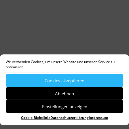
Wir verwenden Cookies, um unsere Website und unseren Service zu
by
Dr. Birgitta Unger-Richter
optimieren.
Allgemein
Cookies akzeptieren
2. Februar
40 Tage
Bauernregel
Bill Murray
Ablehnen
elektrisches Licht
Feiertag
Filmtitel
Frühling
Jesus
jüdischer Kulturkreis
Kerze
Lichtarbeit
Mariä
Einstellungen anzeigen
Lichtmess
Maria und Josef
Murmeltiertag
Punxsutawney
Redensart
Simeon
Und ewig grüßt
Cookie-Richtlinie
Datenschutzerklärung
Impressum
das Murmeltier
USA
Weihnachten
Wetterfrosch