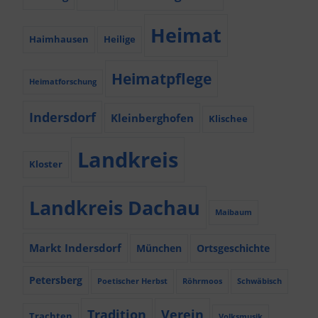
Heimat
Haimhausen
Heilige
Heimatpflege
Heimatforschung
Indersdorf
Kleinberghofen
Klischee
Landkreis
Kloster
Landkreis Dachau
Maibaum
Markt Indersdorf
München
Ortsgeschichte
Petersberg
Poetischer Herbst
Röhrmoos
Schwäbisch
Tradition
Verein
Trachten
Volksmusik