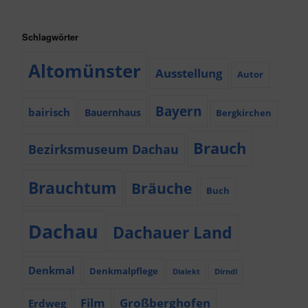
Schlagwörter
Altomünster
Ausstellung
Autor
Bayern
bairisch
Bauernhaus
Bergkirchen
Brauch
Bezirksmuseum Dachau
Brauchtum
Bräuche
Buch
Dachau
Dachauer Land
Denkmal
Denkmalpflege
Dialekt
Dirndl
Film
Großberghofen
Erdweg