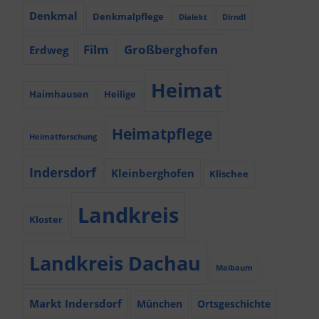
Denkmal
Denkmalpflege
Dialekt
Dirndl
Film
Großberghofen
Erdweg
Heimat
Haimhausen
Heilige
Heimatpflege
Heimatforschung
Indersdorf
Kleinberghofen
Klischee
Landkreis
Kloster
Landkreis Dachau
Maibaum
Markt Indersdorf
München
Ortsgeschichte