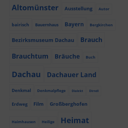
Altomünster
Ausstellung
Autor
Bayern
bairisch
Bauernhaus
Bergkirchen
Brauch
Bezirksmuseum Dachau
Brauchtum
Bräuche
Buch
Dachau
Dachauer Land
Denkmal
Denkmalpflege
Dialekt
Dirndl
Film
Großberghofen
Erdweg
Heimat
Haimhausen
Heilige