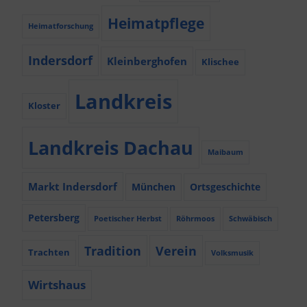
Heimatpflege
Heimatforschung
Indersdorf
Kleinberghofen
Klischee
Landkreis
Kloster
Landkreis Dachau
Maibaum
Markt Indersdorf
München
Ortsgeschichte
Petersberg
Poetischer Herbst
Röhrmoos
Schwäbisch
Tradition
Verein
Trachten
Volksmusik
Wirtshaus