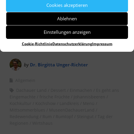
gekocht bestellen und genießen. Näheres dazu
Cookies akzeptieren
unter https://www.der-petersberg.de/tag-der-
Ablehnen
regionen/.
Einstellungen anzeigen
Cookie-Richtlinie
Datenschutzerklärung
Impressum
by
Dr. Birgitta Unger-Richter
Allgemein
Dachauer Land
Dessert
Einmachen
Es geht ans
Eingemachte
frische Früchte
Johannisbeeren
Kochkultur
Kochshow
Landkreis
Menü
Mittsommerblues
MuseenDachauerLand
Redewendung
Rum
Rumtopf
Steingut
Tag der
Regionen
Wirtshaus