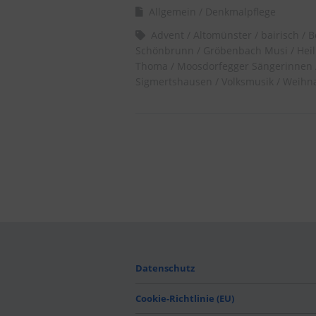
Allgemein
Denkmalpflege
Advent
Altomünster
bairisch
B
Schönbrunn
Gröbenbach Musi
Hei
Thoma
Moosdorfegger Sängerinnen
Sigmertshausen
Volksmusik
Weihna
Datenschutz
Cookie-Richtlinie (EU)