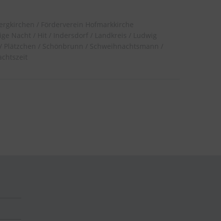
ergkirchen
Förderverein Hofmarkkirche
lige Nacht
Hit
Indersdorf
Landkreis
Ludwig
Plätzchen
Schönbrunn
Schweihnachtsmann
chtszeit