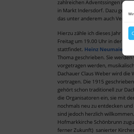
zahlreichen Adventssingen im La
in Markt Indersdorf. Dazu gehör
Wir
das unter anderem auch Veransta
Hierzu zähle ich dieses Jahr a
C
Freitag um 19.00 Uhr in der baroc
stattfindet.
Heinz Neumaier
hat
Thoma geschrieben. Sie werden
vorgetragen werden, musikalisch
Dachauer Claus Weber wird die W
vortragen. Die 1915 geschrieben
gehört schon traditionell zur Da
die Organisatoren ein, sie mit 
nochmals neu zu entdecken und zu
sind jedoch herzlich willkommen
Hofmarkkirche Schönbrunn zugute
ferner Zukunft) sanierter Kirch