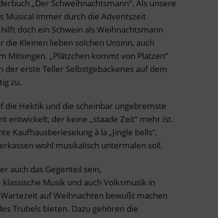
derbuch „Der Schweihnachtsmann“. Als unsere
es Musical immer durch die Adventszeit
- hilft doch ein Schwein als Weihnachtsmann
r die Kleinen lieben solchen Unsinn, auch
m Mitsingen. „Plätzchen kommt von Platzen“
n der erste Teller Selbstgebackenes auf dem
ig zu.
uf die Hektik und die scheinbar ungebremste
t entwickelt, der keine „staade Zeit“ mehr ist.
e Kaufhausberieselung à la „Jingle bells“,
rierkassen wohl musikalisch untermalen soll.
er auch das Gegenteil sein,
e klassische Musik und auch Volksmusik in
ie Wartezeit auf Weihnachten bewußt machen
des Trubels bieten. Dazu gehören die