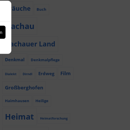
Bräuche
Buch
Dachau
en
Dachauer Land
Denkmal
Denkmalpflege
Film
Erdweg
Dialekt
Dirndl
Großberghofen
Haimhausen
Heilige
Heimat
Heimatforschung