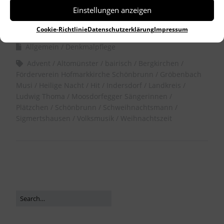
Einstellungen anzeigen
by
Dr. Birgitta Unger-Richter
Cookie-Richtlinie
Datenschutzerklärung
Impressum
Allgemein
Denkmalpflege
Advent
Altomünster
bairisch
Bergkirchen
Förderverein Hofmarkkirche Schönbrunn
Gröbenbach
Musi
Heilige Nacht
Hit
Indersdorf
Landkreis
Ludwig Thoma
Moosdorfegger Sängerinnen
Plätzchen
Schönbrunn
Schweihnachtsmann
Sigmertshausen
Volksmusik
Weihnachtszeit