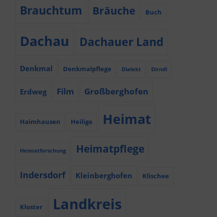
Brauchtum
Bräuche
Buch
Dachau
Dachauer Land
Denkmal
Denkmalpflege
Dialekt
Dirndl
Film
Großberghofen
Erdweg
Heimat
Haimhausen
Heilige
Heimatpflege
Heimatforschung
Indersdorf
Kleinberghofen
Klischee
Landkreis
Kloster