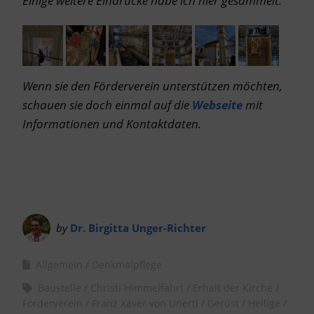
Einige weitere Eindrücke habe ich hier gesammelt:
Wenn sie den Förderverein unterstützen möchten,
schauen sie doch einmal auf die
Webseite
mit
Informationen und Kontaktdaten.
by
Dr. Birgitta Unger-Richter
Allgemein
Denkmalpflege
Baustelle
Christi Himmelfahrt
Erhalt der Kirche
Förderverein
Franz Xaver von Unertl
Gerüst
Heilige