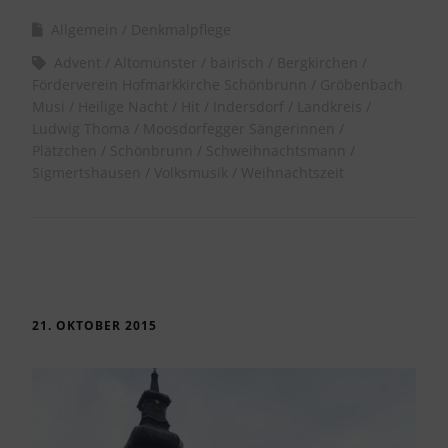
Allgemein
Denkmalpflege
Advent
Altomünster
bairisch
Bergkirchen
Förderverein Hofmarkkirche Schönbrunn
Gröbenbach
Musi
Heilige Nacht
Hit
Indersdorf
Landkreis
Ludwig Thoma
Moosdorfegger Sängerinnen
Plätzchen
Schönbrunn
Schweihnachtsmann
Sigmertshausen
Volksmusik
Weihnachtszeit
21. OKTOBER 2015