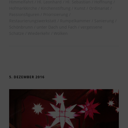
Himmelfahrt
Hl. Leonhard
Hl. Sebastian
Hoffnung
Hofmarkkirche
Kirchenstiftung
Kunst
Ordinariat
Passionsfiguren
Priorisierung
Restaurierungswerkstatt
Rumpelkammer
Sanierung
Schönbrunn
unter Dach und Fach
vergessene
Schätze
Wiederkehr
Wolken
5. DEZEMBER 2016