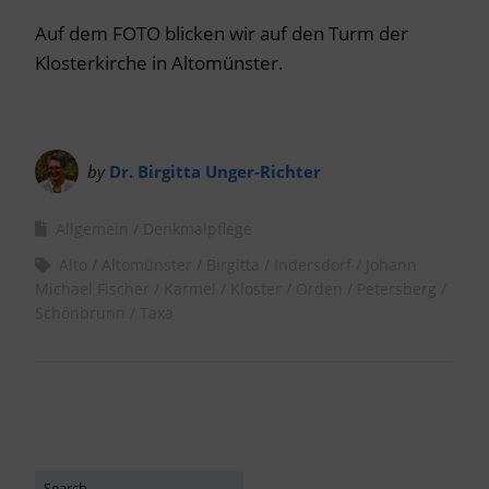
Auf dem FOTO blicken wir auf den Turm der
Klosterkirche in Altomünster.
by
Dr. Birgitta Unger-Richter
Allgemein
Denkmalpflege
Alto
Altomünster
Birgitta
Indersdorf
Johann
Michael Fischer
Karmel
Kloster
Orden
Petersberg
Schönbrunn
Taxa