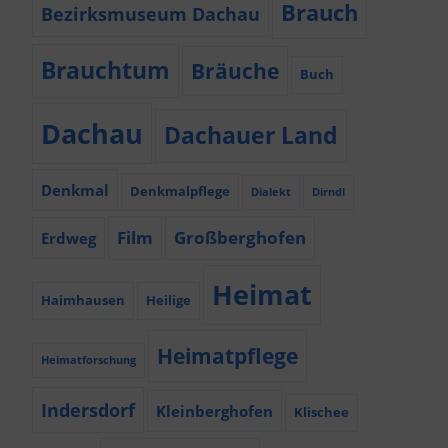
Brauch
Bezirksmuseum Dachau
Brauchtum
Bräuche
Buch
Dachau
Dachauer Land
Denkmal
Denkmalpflege
Dialekt
Dirndl
Film
Großberghofen
Erdweg
Heimat
Haimhausen
Heilige
Heimatpflege
Heimatforschung
Indersdorf
Kleinberghofen
Klischee