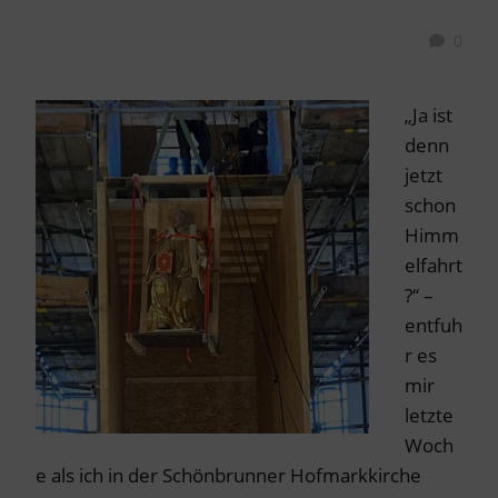
0
„Ja ist
denn
jetzt
schon
Himm
elfahrt
?“ –
entfuh
r es
mir
letzte
Woch
e als ich in der Schönbrunner Hofmarkkirche