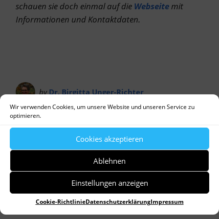
schauen sie doch einmal auf die
Webseite
mit
Informationen und Kontaktdaten.
by
Dr. Birgitta Unger-Richter
Wir verwenden Cookies, um unsere Website und unseren Service zu
optimieren.
Allgemein
Denkmalpflege
Baustelle
Christi Himmelfahrt
Erhalt der Kirche
Cookies akzeptieren
Förderverein
Franz Xaver von Unertl
Gerüst
Heilige
Himmelfahrt
Hl. Leonhard
Hl. Sebastian
Hoffnung
Ablehnen
Hofmarkkirche
Kirchenstiftung
Kunst
Ordinariat
Passionsfiguren
Priorisierung
Einstellungen anzeigen
Restaurierungswerkstatt
Rumpelkammer
Sanierung
Schönbrunn
unter Dach und Fach
vergessene
Cookie-Richtlinie
Datenschutzerklärung
Impressum
Schätze
Wiederkehr
Wolken