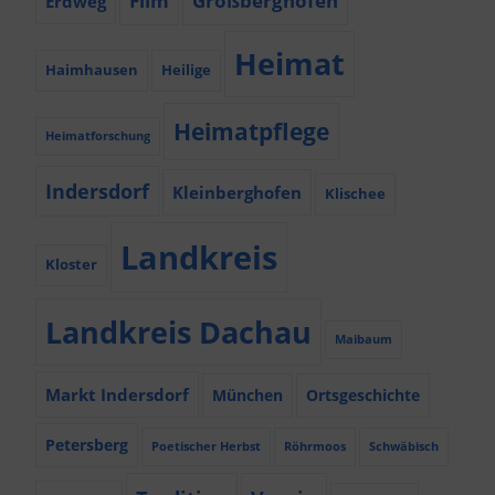
Film
Großberghofen
Erdweg
Heimat
Haimhausen
Heilige
Heimatpflege
Heimatforschung
Indersdorf
Kleinberghofen
Klischee
Landkreis
Kloster
Landkreis Dachau
Maibaum
Markt Indersdorf
München
Ortsgeschichte
Petersberg
Poetischer Herbst
Röhrmoos
Schwäbisch