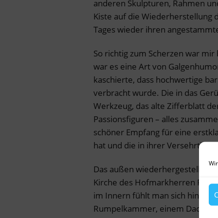
anderen Skulpturen, Rahmen und
Kiste auf die Wiederherstellung 
Tages wieder ihren angestammten
So richtig zum Scherzen war mir 
war es eine Art von Galgenhumor
kaschierte, dass hochwertige bar
verbracht wurde. Die in das Ger
Werkzeug, das alte Zifferblatt d
Passionsfiguren – alles zusammen
schöner Empfang für eine erstkla
hat und die in ihrer Versehrtheit
Wir
Das außen wiederhergestellte Ge
Kirche des Hofmarkherren Franz 
C
im Innern fühlt man sich hingegen
Rumpelkammer, einem Dachspeic