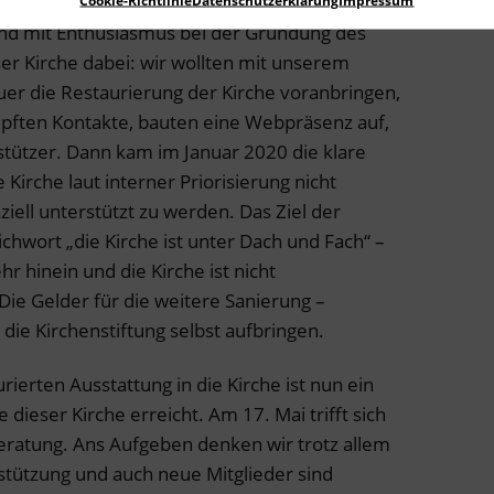
und mit Enthusiasmus bei der Gründung des
ser Kirche dabei: wir wollten mit unserem
r die Restaurierung der Kirche voranbringen,
üpften Kontakte, bauten eine Webpräsenz auf,
stützer. Dann kam im Januar 2020 die klare
 Kirche laut interner Priorisierung nicht
ell unterstützt zu werden. Das Ziel der
hwort „die Kirche ist unter Dach und Fach“ –
hr hinein und die Kirche ist nicht
 Die Gelder für die weitere Sanierung –
die Kirchenstiftung selbst aufbringen.
rierten Ausstattung in die Kirche ist nun ein
 dieser Kirche erreicht. Am 17. Mai trifft sich
eratung. Ans Aufgeben denken wir trotz allem
stützung und auch neue Mitglieder sind