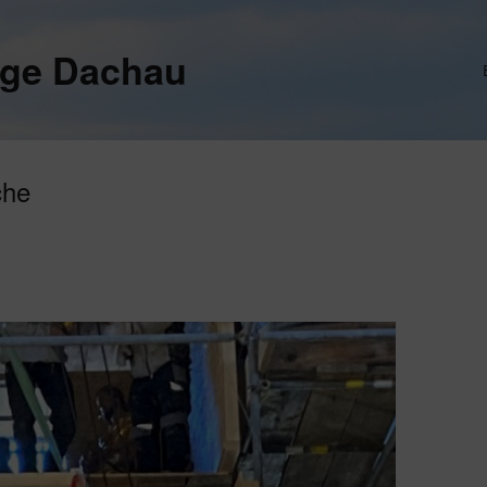
ege Dachau
che