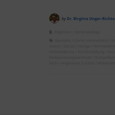
by
Dr. Birgitta Unger-Richte
Allgemein
Denkmalpflege
Baustelle
Christi Himmelfahrt
E
Unertl
Gerüst
Heilige
Himmelfahr
Hofmarkkirche
Kirchenstiftung
Kun
Restaurierungswerkstatt
Rumpelka
Fach
vergessene Schätze
Wiederke