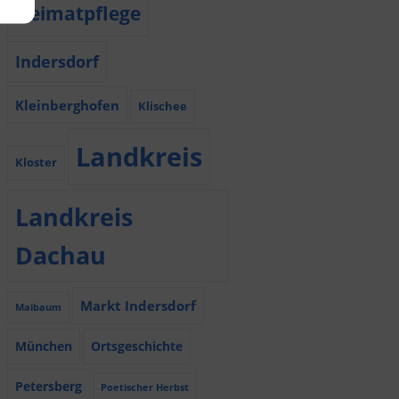
Heimatpflege
Indersdorf
Kleinberghofen
Klischee
Landkreis
Kloster
Landkreis
Dachau
Markt Indersdorf
Maibaum
München
Ortsgeschichte
Petersberg
Poetischer Herbst