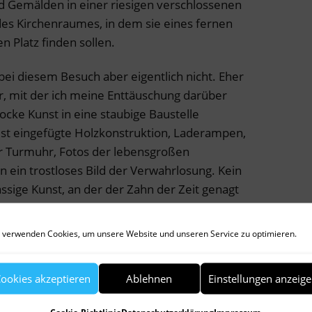
 Gemälden in einer riesigen verschlossenen
des Kirchenraumes, in dem sie eines fernen
 Platz finden sollen.
bei diesem Besuch aber eigentlich nicht. Eher
, mit der ich meine Enttäuschung darüber
ocke Kunst in eine staubige Baustelle
üst eingefügte Holzkonstruktion, Laderampen,
er Turmuhr, Fotos der lebensgroßen
 ein trostloses Bild der Verwahrlosung. Kein
ssige Kunst, an der der Zahn der Zeit genagt
 traurig macht.
 verwenden Cookies, um unsere Website und unseren Service zu optimieren.
bäude lässt die Qualität der ehemaligen
Xaver von Unertl, 1723/24 erbaut, erahnen –
ookies akzeptieren
Ablehnen
Einstellungen anzeig
 eher auf einem Abstellplatz, in einer Art von
her voll vergessener Schätze.
Cookie-Richtlinie
Datenschutzerklärung
Impressum