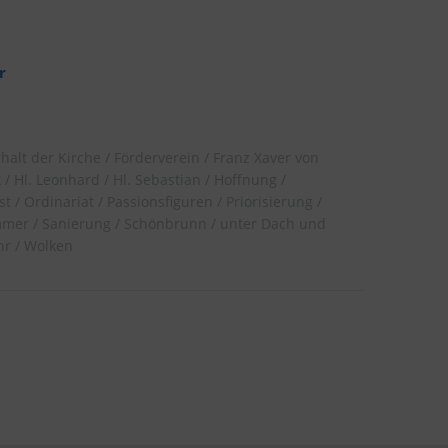
r
rhalt der Kirche
Förderverein
Franz Xaver von
t
Hl. Leonhard
Hl. Sebastian
Hoffnung
st
Ordinariat
Passionsfiguren
Priorisierung
mmer
Sanierung
Schönbrunn
unter Dach und
hr
Wolken